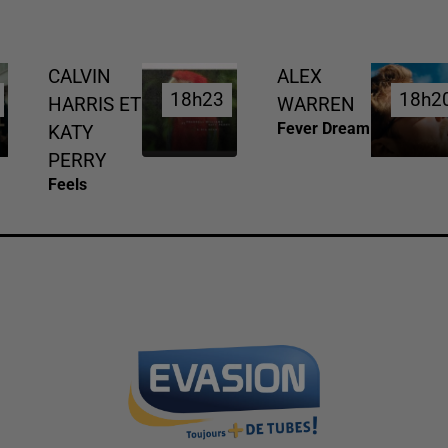
CALVIN
ALEX
18h23
18h23
18h2
18h2
HARRIS ET
WARREN
Fever Dream
KATY
PERRY
Feels