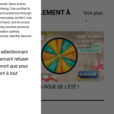
erest: Store and/or
tising; Use profiles to
ACTUELLEMENT À
Voir plus
tand audiences through
personalise content; Use
GAGNER
 fraud, and fix errors;
 may process personal
mation actively
vices; Identify devices
Ce
 sélectionnant
ve
lement refuser
eront que pour
nt à tout
,
TOURNEZ LA ROUE DE L'ÉTÉ !