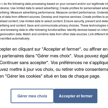
ers
do the following data processing based on your consent and/or our legitimate int
device; Use limited data to select advertising; Create profiles for personalised adver
vertising; Measure advertising performance; Measure content performance; Unders
ns of data from different sources; Develop and improve services; Create profiles to 
es clubs essonniens. Particulièrement pour Sainte-
alised content; Use limited data to select content; Ensure security, prevent and detect
ertising and content; Save and communicate privacy choices. These technologies
 C au terme de la 25ème journée de National 2 en
and browsing data to offer following functionalities: Identify devices based on infor
 s'est fait surprendre 1 – 0 à Arras mais conserve son
eolocation data; Match and combine data from other data sources; Link different de
nsmitted automatically.
tre la réserve de l'Amiens AC. Score final : 0 partout. 
re place du groupe pour se retrouver 15èmes, à quatre
pter en cliquant sur "Accepter et fermer", ou affiner en
 la 26ème journée, samedi (14 avril), Sainte-Geneviè
/ou partenaires dans "Gérer mes choix". Vous pouvez éga
même moment, Fleury accueillera Drancy, 3ème juste
"Continuer sans accepter". Vos préférences ne s'appliqu
à Poissy, actuel 9ème.
uvez mettre à jour vos choix, ou retirer votre consenteme
Créteil à l'extérieur ce week-end pour la 21ème journée
en "Gérer les cookies" situé en bas de chaque page.
r bonne forme du moment avec une nouvelle victoire
ement régional en se hissant au 7ème rang. Un
haine journée avec le déplacement à Aubervilliers,
Gérer mes choix
Accepter et fermer