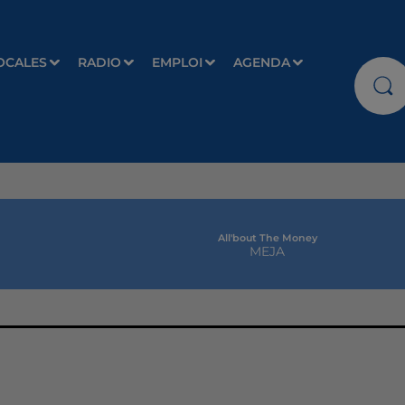
OCALES
RADIO
EMPLOI
AGENDA
All'bout The Money
MEJA