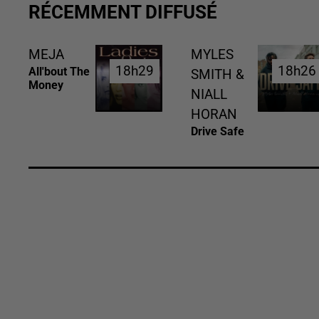
RÉCEMMENT DIFFUSÉ
MEJA
MYLES
18h29
18h29
18h26
18h26
All'bout The
SMITH &
Money
NIALL
HORAN
Drive Safe