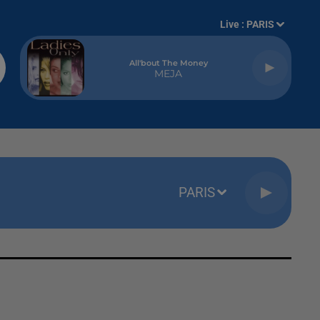
Live :
PARIS
All'bout The Money
MEJA
PARIS