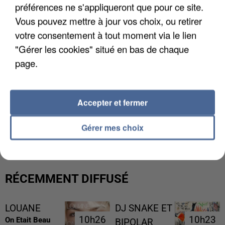
préférences ne s'appliqueront que pour ce site.
Vous pouvez mettre à jour vos choix, ou retirer
votre consentement à tout moment via le lien
"Gérer les cookies" situé en bas de chaque
page.
Accepter et fermer
LES DONNÉES DE 300 000 CLIENTS DÉROBÉES À
INTERMARCHÉ APRÈS UNE...
Gérer mes choix
RÉCEMMENT DIFFUSÉ
LOUANE
DJ SNAKE ET
10h26
10h26
10h23
10h23
On Etait Beau
BIPOLAR