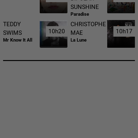
SUNSHINE
Paradise
TEDDY
CHRISTOPHE
10h20
10h20
10h17
10h17
SWIMS
MAE
Mr Know It All
La Lune