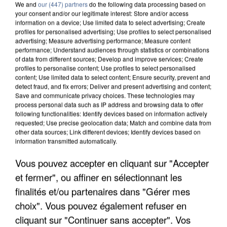
We and
our (447) partners
do the following data processing based on
your consent and/or our legitimate interest: Store and/or access
information on a device; Use limited data to select advertising; Create
profiles for personalised advertising; Use profiles to select personalised
advertising; Measure advertising performance; Measure content
performance; Understand audiences through statistics or combinations
of data from different sources; Develop and improve services; Create
profiles to personalise content; Use profiles to select personalised
content; Use limited data to select content; Ensure security, prevent and
detect fraud, and fix errors; Deliver and present advertising and content;
Save and communicate privacy choices. These technologies may
process personal data such as IP address and browsing data to offer
following functionalities: Identify devices based on information actively
requested; Use precise geolocation data; Match and combine data from
other data sources; Link different devices; Identify devices based on
information transmitted automatically.
UNE TOURISTE DE L’OISE EMPORTÉE PAR UNE
COULÉE DE BOUE EN HAUTE-SAVOIE
Vous pouvez accepter en cliquant sur "Accepter
et fermer", ou affiner en sélectionnant les
finalités et/ou partenaires dans "Gérer mes
choix". Vous pouvez également refuser en
cliquant sur "Continuer sans accepter". Vos