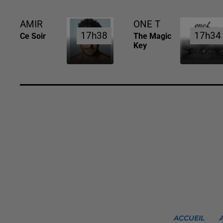
AMIR
ONE T
17h38
17h38
17h34
17h34
Ce Soir
The Magic
Key
ACCUEIL