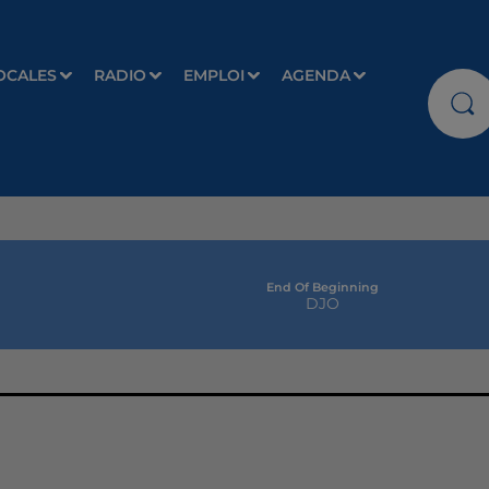
OCALES
RADIO
EMPLOI
AGENDA
End Of Beginning
DJO