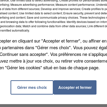
device; Use limited data to select advertising; Create profiles for personalised adver
vertising; Measure advertising performance; Measure content performance; Unders
ns of data from different sources; Develop and improve services; Create profiles to 
alised content; Use limited data to select content; Ensure security, prevent and detect
ertising and content; Save and communicate privacy choices. These technologies
ional 2. Les Essonniens ont creusé l'écart avec leur
and browsing data to offer following functionalities: Identify devices based on infor
sixième journée du championnat. Ils se sont imposés
eolocation data; Match and combine data from other data sources; Link different de
nsmitted automatically.
 compter désormais cinq points d'avance sur Sedan,
 sa victoire 1 – 0 également face à la réserve de Len
pter en cliquant sur "Accepter et fermer", ou affiner en
ent corrigé 4 à 1 par Arras, et qui chute de la 6ème 
/ou partenaires dans "Gérer mes choix". Vous pouvez éga
s le samedi 30 septembre : Viry se déplacera dès 1
"Continuer sans accepter". Vos préférences ne s'appliqu
 Drancy, 4ème et Fleury ira défier la réserve du Losc,
uvez mettre à jour vos choix, ou retirer votre consenteme
en "Gérer les cookies" situé en bas de chaque page.
 de la 13ème à la 8ème position de Pro 2 après leur
sixième journée samedi (22 septembre), ils recevront 
Gérer mes choix
Accepter et fermer