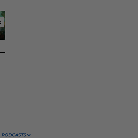
6
6
PODCASTS