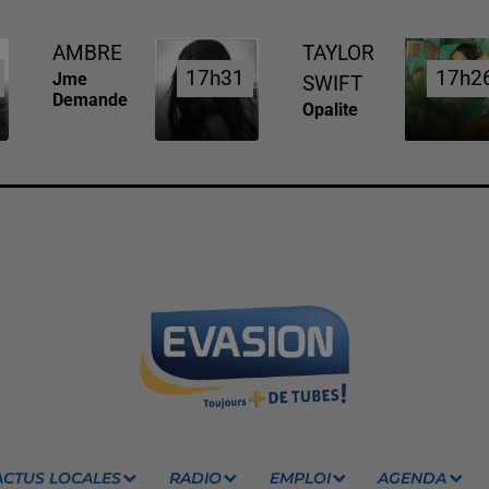
AMBRE
TAYLOR
17h31
17h31
17h2
17h2
Jme
SWIFT
Demande
Opalite
ACTUS LOCALES
RADIO
EMPLOI
AGENDA