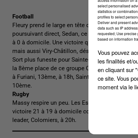
access information on a 
select personalised ad
statistics or combinatio
Football
profiles to select person
Deliver and present adv
Fleury prend le large en tête du groupe C de Nat
data such as IP address 
poursuivant direct, Sedan, ce week-end pour la 
requested; Use precise g
based on information tra
à 0 à domicile. Une victoire qui leur permet de
mais aussi Viry-Châtillon, désormais 3ème après
Vous pouvez acce
Sort plus funeste pour Sainte-Geneviève, sévèrem
les finalités et
la 8ème place de ce groupe C. Prochains matche
en cliquant sur 
à Furiani, 13ème, à 18h, Sainte-Geneviève recevra
ce site. Vous po
10ème.
moment via le li
Rugby
Massy respire un peu. Les Essonniens remontent
victoire 21 à 19 à domicile contre Dax. Pour la 
leader, Colomiers, à 20h.