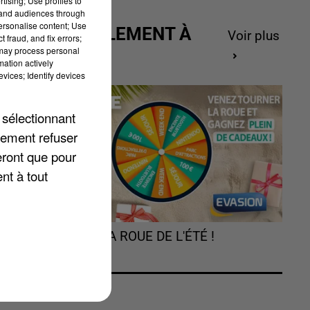
tising; Use profiles to
tand audiences through
personalise content; Use
ACTUELLEMENT À
Voir plus
 fraud, and fix errors;
GAGNER
 may process personal
mation actively
 1
vices; Identify devices
s.
 sélectionnant
à
lement refuser
7h
eront que pour
nt à tout
TOURNEZ LA ROUE DE L'ÉTÉ !
le