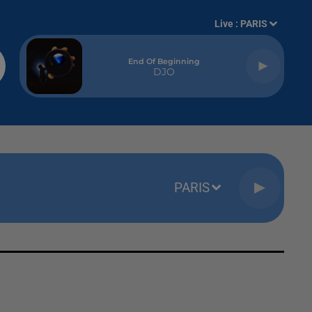
Live :
PARIS
End Of Beginning
DJO
PARIS