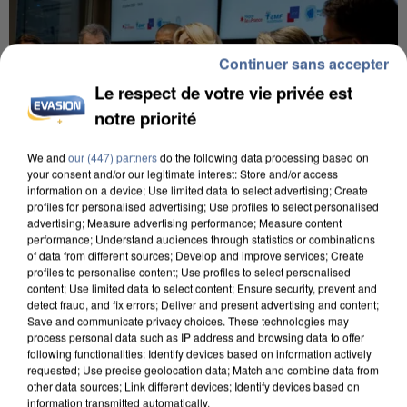
Continuer sans accepter
Le respect de votre vie privée est
notre priorité
We and
our (447) partners
do the following data processing based on
your consent and/or our legitimate interest: Store and/or access
information on a device; Use limited data to select advertising; Create
profiles for personalised advertising; Use profiles to select personalised
INCENDIES : L’ÎLE-DE-FRANCE LANCE UN ÉLAN
advertising; Measure advertising performance; Measure content
performance; Understand audiences through statistics or combinations
DE SOLIDARITÉ AVEC LES...
of data from different sources; Develop and improve services; Create
profiles to personalise content; Use profiles to select personalised
content; Use limited data to select content; Ensure security, prevent and
detect fraud, and fix errors; Deliver and present advertising and content;
Save and communicate privacy choices. These technologies may
process personal data such as IP address and browsing data to offer
following functionalities: Identify devices based on information actively
requested; Use precise geolocation data; Match and combine data from
other data sources; Link different devices; Identify devices based on
information transmitted automatically.