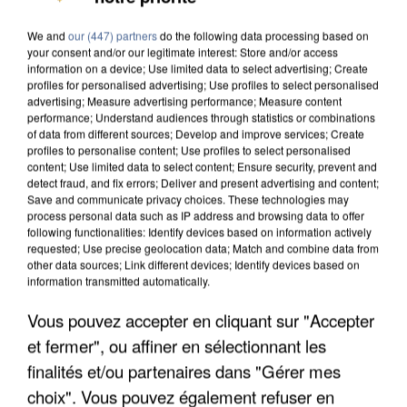
We and
our (447) partners
do the following data processing based on
your consent and/or our legitimate interest: Store and/or access
information on a device; Use limited data to select advertising; Create
profiles for personalised advertising; Use profiles to select personalised
advertising; Measure advertising performance; Measure content
performance; Understand audiences through statistics or combinations
of data from different sources; Develop and improve services; Create
profiles to personalise content; Use profiles to select personalised
content; Use limited data to select content; Ensure security, prevent and
detect fraud, and fix errors; Deliver and present advertising and content;
Save and communicate privacy choices. These technologies may
process personal data such as IP address and browsing data to offer
following functionalities: Identify devices based on information actively
requested; Use precise geolocation data; Match and combine data from
other data sources; Link different devices; Identify devices based on
information transmitted automatically.
Vous pouvez accepter en cliquant sur "Accepter
UNE TOURISTE DE L’OISE EMPORTÉE PAR UNE
COULÉE DE BOUE EN HAUTE-SAVOIE
et fermer", ou affiner en sélectionnant les
finalités et/ou partenaires dans "Gérer mes
choix". Vous pouvez également refuser en