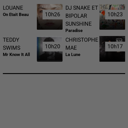
LOUANE
DJ SNAKE ET
10h26
10h26
10h23
10h23
On Etait Beau
BIPOLAR
SUNSHINE
Paradise
TEDDY
CHRISTOPHE
10h20
10h20
10h17
10h17
SWIMS
MAE
Mr Know It All
La Lune