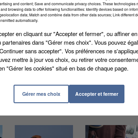
ek-end. Fleury-Mérogis ira défier Granville samedi à
ertising and content; Save and communicate privacy choices. These technologies
and browsing data to offer following functionalities: Identify devices based on infor
 recevra Blois. En National 3, on va jouer la
eolocation data; Match and combine data from other data sources; Link different de
placeront sur les terres d'Aubervilliers, samedi. Le
nsmitted automatically.
pter en cliquant sur "Accepter et fermer", ou affiner en
/ou partenaires dans "Gérer mes choix". Vous pouvez éga
"Continuer sans accepter". Vos préférences ne s'appliqu
uvez mettre à jour vos choix, ou retirer votre consenteme
Essonniens ont essuyé une première défaite dès le
en "Gérer les cookies" situé en bas de chaque page.
re. Ils ont été battus 24 à 27 à domicile contre Nanc
aceront sur les terres de Sélestat, à partir de 20h30.
Gérer mes choix
Accepter et fermer