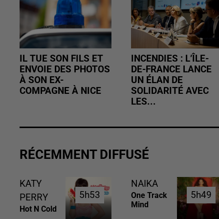
IL TUE SON FILS ET
INCENDIES : L’ÎLE-
ENVOIE DES PHOTOS
DE-FRANCE LANCE
À SON EX-
UN ÉLAN DE
COMPAGNE À NICE
SOLIDARITÉ AVEC
LES...
RÉCEMMENT DIFFUSÉ
KATY
NAIKA
5h53
5h53
5h49
5h49
One Track
PERRY
Mind
Hot N Cold