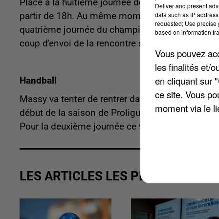
Place à la huitième journée de Nationale 2 ce we
Deliver and present adv
data such as IP address 
partir de 18h. Au même moment, Sainte-Geneviève
requested; Use precise g
quatrième journée du championnat. Les Ulis se dé
based on information tra
coup d'envoi de la rencontre sera donné à 16h.
Vous pouvez acce
les finalités et
en cliquant sur 
Handball
ce site. Vous po
Massy va tenter de rentrer dans le rythme. Les 
moment via le li
début de la saison de Proligue la semaine derniè
Pour la deuxième journée ce vendredi, ils se dépl
LES ARTICLES LES PLUS VUS