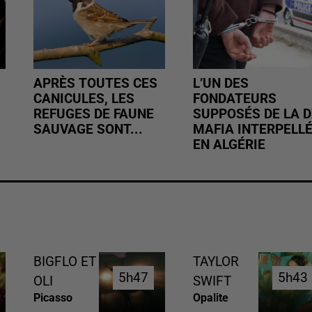
APRÈS TOUTES CES
L’UN DES
CANICULES, LES
FONDATEURS
REFUGES DE FAUNE
SUPPOSÉS DE LA D
SAUVAGE SONT...
MAFIA INTERPELL
EN ALGÉRIE
BIGFLO ET
TAYLOR
5h47
5h47
5h43
5h43
OLI
SWIFT
Picasso
Opalite