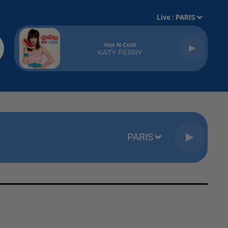
Live :
PARIS
Hot N Cold
KATY PERRY
PARIS