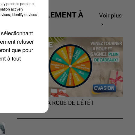
 may process personal
mation actively
ACTUELLEMENT À
vices; Identify devices
Voir plus
GAGNER
 sélectionnant
lement refuser
eront que pour
nt à tout
y.
TOURNEZ LA ROUE DE L'ÉTÉ !