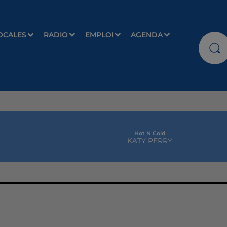
OCALES
RADIO
EMPLOI
AGENDA
Hot N Cold
KATY PERRY