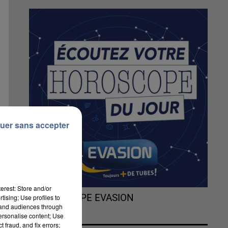
uer sans accepter
erest: Store and/or
L'HOROSCOPE EVASION
tising; Use profiles to
tand audiences through
personalise content; Use
 fraud, and fix errors;