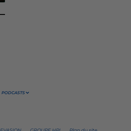
PODCASTS
 EVASION
GROUPE HPI
Plan du site