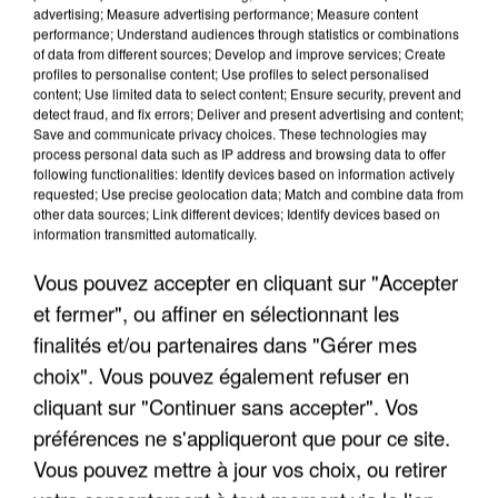
advertising; Measure advertising performance; Measure content
performance; Understand audiences through statistics or combinations
of data from different sources; Develop and improve services; Create
profiles to personalise content; Use profiles to select personalised
content; Use limited data to select content; Ensure security, prevent and
detect fraud, and fix errors; Deliver and present advertising and content;
Save and communicate privacy choices. These technologies may
process personal data such as IP address and browsing data to offer
following functionalities: Identify devices based on information actively
requested; Use precise geolocation data; Match and combine data from
other data sources; Link different devices; Identify devices based on
information transmitted automatically.
UNE TOURISTE DE L’OISE EMPORTÉE PAR UNE
COULÉE DE BOUE EN HAUTE-SAVOIE
Vous pouvez accepter en cliquant sur "Accepter
et fermer", ou affiner en sélectionnant les
finalités et/ou partenaires dans "Gérer mes
choix". Vous pouvez également refuser en
cliquant sur "Continuer sans accepter". Vos
préférences ne s'appliqueront que pour ce site.
Vous pouvez mettre à jour vos choix, ou retirer