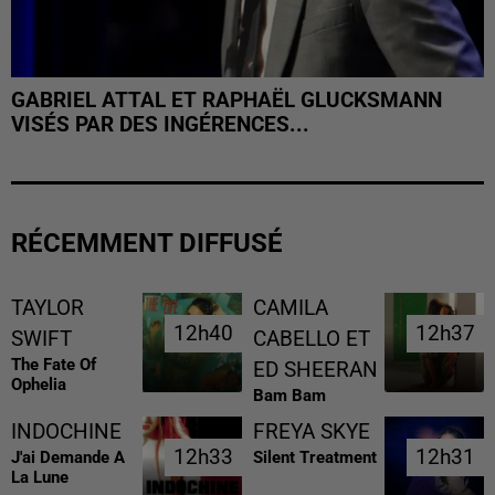
GABRIEL ATTAL ET RAPHAËL GLUCKSMANN
VISÉS PAR DES INGÉRENCES...
RÉCEMMENT DIFFUSÉ
TAYLOR
CAMILA
12h40
12h40
12h37
12h37
SWIFT
CABELLO ET
The Fate Of
ED SHEERAN
Ophelia
Bam Bam
INDOCHINE
FREYA SKYE
12h33
12h33
12h31
12h31
J'ai Demande A
Silent Treatment
La Lune