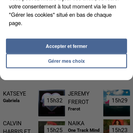
votre consentement à tout moment via le lien
"Gérer les cookies" situé en bas de chaque
page.
UNE TOURISTE DE L’OISE EMPORTÉE PAR UNE
COULÉE DE BOUE EN HAUTE-SAVOIE
Accepter et fermer
Gérer mes choix
RÉCEMMENT DIFFUSÉ
KATSEYE
JEREMY
15h32
15h32
15h29
15h29
Gabriela
FREROT
Frerot
CALVIN
NAIKA
15h25
15h25
15h23
15h23
One Track Mind
HARRIS ET