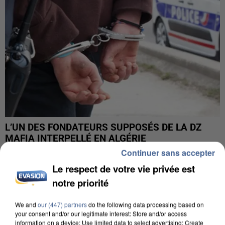
L’UN DES FONDATEURS SUPPOSÉS DE LA DZ
MAFIA INTERPELLÉ EN ALGÉRIE
Continuer sans accepter
Le respect de votre vie privée est
notre priorité
We and
our (447) partners
do the following data processing based on
your consent and/or our legitimate interest: Store and/or access
information on a device; Use limited data to select advertising; Create