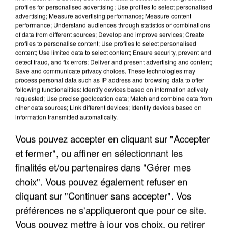
profiles for personalised advertising; Use profiles to select personalised
advertising; Measure advertising performance; Measure content
performance; Understand audiences through statistics or combinations
of data from different sources; Develop and improve services; Create
profiles to personalise content; Use profiles to select personalised
content; Use limited data to select content; Ensure security, prevent and
detect fraud, and fix errors; Deliver and present advertising and content;
Save and communicate privacy choices. These technologies may
process personal data such as IP address and browsing data to offer
following functionalities: Identify devices based on information actively
UN SECOND CADRE DE LA DZ MAFIA
requested; Use precise geolocation data; Match and combine data from
INTERPELLÉ EN ALGÉRIE
other data sources; Link different devices; Identify devices based on
information transmitted automatically.
Vous pouvez accepter en cliquant sur "Accepter
et fermer", ou affiner en sélectionnant les
finalités et/ou partenaires dans "Gérer mes
choix". Vous pouvez également refuser en
cliquant sur "Continuer sans accepter". Vos
préférences ne s'appliqueront que pour ce site.
Vous pouvez mettre à jour vos choix, ou retirer