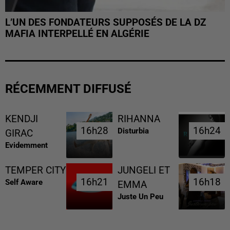
L’UN DES FONDATEURS SUPPOSÉS DE LA DZ
MAFIA INTERPELLÉ EN ALGÉRIE
RÉCEMMENT DIFFUSÉ
KENDJI
RIHANNA
16h28
16h28
16h24
16h24
Disturbia
GIRAC
Evidemment
TEMPER CITY
JUNGELI ET
16h21
16h21
16h18
16h18
Self Aware
EMMA
Juste Un Peu