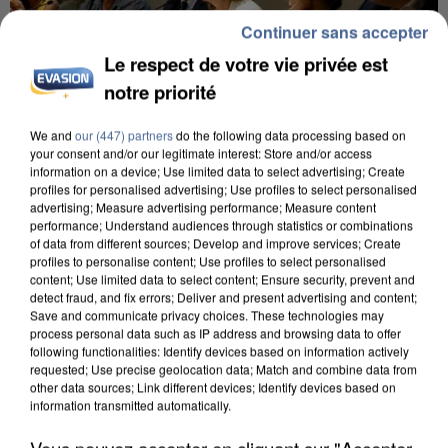
Continuer sans accepter
Le respect de votre vie privée est
notre priorité
We and
our (447) partners
do the following data processing based on
your consent and/or our legitimate interest: Store and/or access
INCENDIES : L’ÎLE-DE-FRANCE LANCE UN ÉLAN
information on a device; Use limited data to select advertising; Create
profiles for personalised advertising; Use profiles to select personalised
DE SOLIDARITÉ AVEC LES...
advertising; Measure advertising performance; Measure content
performance; Understand audiences through statistics or combinations
of data from different sources; Develop and improve services; Create
profiles to personalise content; Use profiles to select personalised
content; Use limited data to select content; Ensure security, prevent and
detect fraud, and fix errors; Deliver and present advertising and content;
Save and communicate privacy choices. These technologies may
process personal data such as IP address and browsing data to offer
following functionalities: Identify devices based on information actively
requested; Use precise geolocation data; Match and combine data from
other data sources; Link different devices; Identify devices based on
information transmitted automatically.