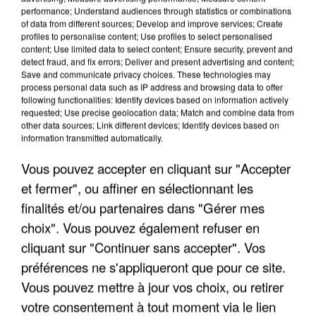
performance; Understand audiences through statistics or combinations
of data from different sources; Develop and improve services; Create
profiles to personalise content; Use profiles to select personalised
content; Use limited data to select content; Ensure security, prevent and
detect fraud, and fix errors; Deliver and present advertising and content;
Save and communicate privacy choices. These technologies may
process personal data such as IP address and browsing data to offer
APRÈS TOUTES CES CANICULES, LES REFUGES
following functionalities: Identify devices based on information actively
DE FAUNE SAUVAGE SONT...
requested; Use precise geolocation data; Match and combine data from
other data sources; Link different devices; Identify devices based on
information transmitted automatically.
Vous pouvez accepter en cliquant sur "Accepter
et fermer", ou affiner en sélectionnant les
finalités et/ou partenaires dans "Gérer mes
choix". Vous pouvez également refuser en
cliquant sur "Continuer sans accepter". Vos
préférences ne s'appliqueront que pour ce site.
Vous pouvez mettre à jour vos choix, ou retirer
votre consentement à tout moment via le lien