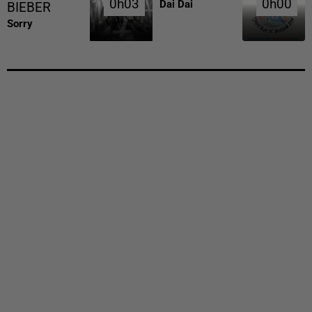
0h03
0h03
0h00
0h00
Dai Dai
BIEBER
Sorry