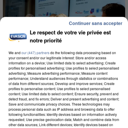
Continuer sans accepter
Le respect de votre vie privée est
notre priorité
We and
our (447) partners
do the following data processing based on
your consent and/or our legitimate interest: Store and/or access
information on a device; Use limited data to select advertising; Create
profiles for personalised advertising; Use profiles to select personalised
advertising; Measure advertising performance; Measure content
INCENDIES : L’ÎLE-DE-FRANCE LANCE UN ÉLAN
performance; Understand audiences through statistics or combinations
DE SOLIDARITÉ AVEC LES...
of data from different sources; Develop and improve services; Create
profiles to personalise content; Use profiles to select personalised
content; Use limited data to select content; Ensure security, prevent and
detect fraud, and fix errors; Deliver and present advertising and content;
Save and communicate privacy choices. These technologies may
process personal data such as IP address and browsing data to offer
following functionalities: Identify devices based on information actively
requested; Use precise geolocation data; Match and combine data from
other data sources; Link different devices; Identify devices based on