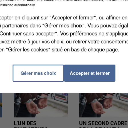
d'Etat après l'annulation du scrutin par le tribunal
nsmitted automatically.
mois. Le sortant avait été réélu en juin avec seulement
pter en cliquant sur "Accepter et fermer", ou affiner en
rtant demandé le rejet des recours contre Jean Hartz
/ou partenaires dans "Gérer mes choix". Vous pouvez éga
 assez inhabituel. Il reste donc aux affaires à Bondoufl
"Continuer sans accepter". Vos préférences ne s'appliqu
elui-ci a 6 mois pour le faire.
uvez mettre à jour vos choix, ou retirer votre consenteme
en "Gérer les cookies" situé en bas de chaque page.
Gérer mes choix
Accepter et fermer
L’UN DES
UN SECOND CADRE