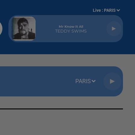
Live :
PARIS
Mr Know It All
TEDDY SWIMS
PARIS