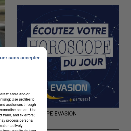
uer sans accepter
erest: Store and/or
tising; Use profiles to
tand audiences through
personalise content; Use
L'HOROSCOPE EVASION
 fraud, and fix errors;
 may process personal
mation actively
vices; Identify devices