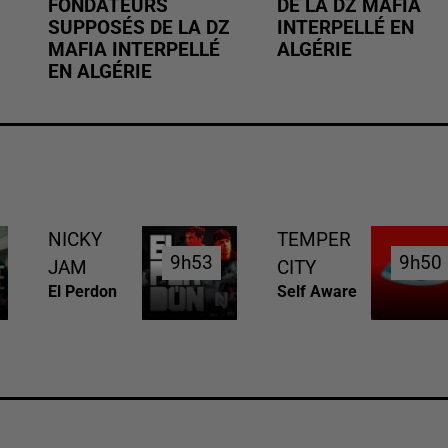
FONDATEURS
DE LA DZ MAFIA
SUPPOSÉS DE LA DZ
INTERPELLÉ EN
MAFIA INTERPELLÉ
ALGÉRIE
EN ALGÉRIE
NICKY
TEMPER
9h53
9h53
9h50
9h50
JAM
CITY
El Perdon
Self Aware