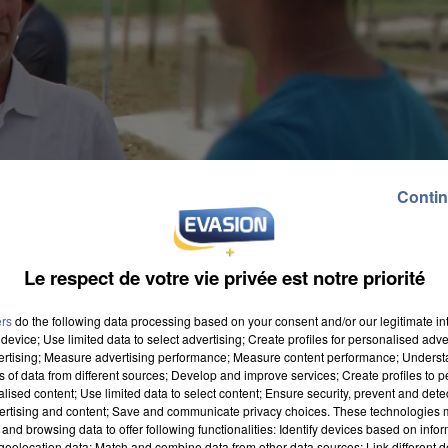
Contin
Le respect de votre vie privée est notre priorité
ers
do the following data processing based on your consent and/or our legitimate int
device; Use limited data to select advertising; Create profiles for personalised adver
vertising; Measure advertising performance; Measure content performance; Unders
ns of data from different sources; Develop and improve services; Create profiles to 
alised content; Use limited data to select content; Ensure security, prevent and detect
ertising and content; Save and communicate privacy choices. These technologies
and browsing data to offer following functionalities: Identify devices based on infor
eolocation data; Match and combine data from other data sources; Link different de