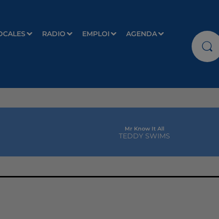
OCALES
RADIO
EMPLOI
AGENDA
Mr Know It All
TEDDY SWIMS