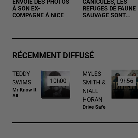
ENVOIE DES PHOTOS
CANICULES, LES
À SON EX-
REFUGES DE FAUNE
COMPAGNE À NICE
SAUVAGE SONT...
RÉCEMMENT DIFFUSÉ
TEDDY
MYLES
10h00
10h00
9h56
9h56
SWIMS
SMITH &
Mr Know It
NIALL
All
HORAN
Drive Safe