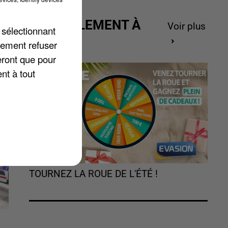
ACTUELLEMENT À
Voir plus
 sélectionnant
GAGNER
lement refuser
e
eront que pour
nt à tout
TOURNEZ LA ROUE DE L'ÉTÉ !