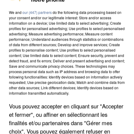
We and
our (447) partners
do the following data processing based on
your consent and/or our legitimate interest: Store and/or access
information on a device; Use limited data to select advertising; Create
profiles for personalised advertising; Use profiles to select personalised
advertising; Measure advertising performance; Measure content
performance; Understand audiences through statistics or combinations
of data from different sources; Develop and improve services; Create
profiles to personalise content; Use profiles to select personalised
content; Use limited data to select content; Ensure security, prevent and
detect fraud, and fix errors; Deliver and present advertising and content;
Save and communicate privacy choices. These technologies may
process personal data such as IP address and browsing data to offer
following functionalities: Identify devices based on information actively
requested; Use precise geolocation data; Match and combine data from
other data sources; Link different devices; Identify devices based on
information transmitted automatically.
UNE TOURISTE DE L’OISE EMPORTÉE PAR UNE
Vous pouvez accepter en cliquant sur "Accepter
COULÉE DE BOUE EN HAUTE-SAVOIE
et fermer", ou affiner en sélectionnant les
finalités et/ou partenaires dans "Gérer mes
choix". Vous pouvez également refuser en