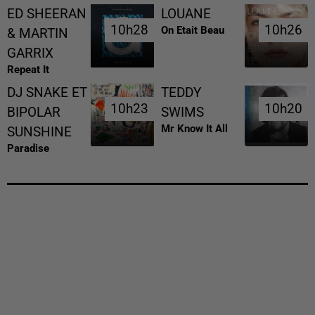
ED SHEERAN
LOUANE
10h28
10h28
10h26
10h26
On Etait Beau
& MARTIN
GARRIX
Repeat It
DJ SNAKE ET
TEDDY
10h23
10h23
10h20
10h20
BIPOLAR
SWIMS
Mr Know It All
SUNSHINE
Paradise