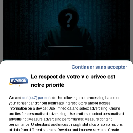
Continuer sans accepter
Le respect de votre vie privée est
notre priorité
7 août 2026
Les données de 300 000 clients dérobées à
We and
our (447) partners
do the following data processing based on
Intermarché après une...
your consent and/or our legitimate interest: Store and/or access
information on a device; Use limited data to select advertising; Create
Les données bancaires ne seraient pas
profiles for personalised advertising; Use profiles to select personalised
concernées.
advertising; Measure advertising performance; Measure content
performance; Understand audiences through statistics or combinations
of data from different sources; Develop and improve services; Create