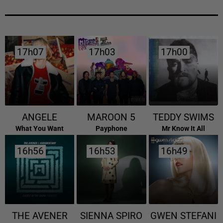
17h07
17h07
17h03
17h03
17h00
17h00
ANGELE
MAROON 5
TEDDY SWIMS
What You Want
Payphone
Mr Know It All
16h56
16h56
16h53
16h53
16h49
16h49
THE AVENER
SIENNA SPIRO
GWEN STEFANI