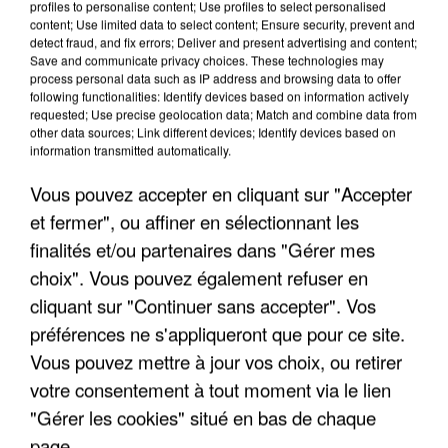
profiles to personalise content; Use profiles to select personalised
content; Use limited data to select content; Ensure security, prevent and
detect fraud, and fix errors; Deliver and present advertising and content;
Save and communicate privacy choices. These technologies may
process personal data such as IP address and browsing data to offer
following functionalities: Identify devices based on information actively
requested; Use precise geolocation data; Match and combine data from
other data sources; Link different devices; Identify devices based on
information transmitted automatically.
Vous pouvez accepter en cliquant sur "Accepter
et fermer", ou affiner en sélectionnant les
finalités et/ou partenaires dans "Gérer mes
choix". Vous pouvez également refuser en
cliquant sur "Continuer sans accepter". Vos
7 août 2026
préférences ne s'appliqueront que pour ce site.
Un second cadre de la DZ Mafia interpellé en
Vous pouvez mettre à jour vos choix, ou retirer
Algérie
votre consentement à tout moment via le lien
Un cofondateur du réseau avait été interpellé
"Gérer les cookies" situé en bas de chaque
quelques jours plus tôt.
page.