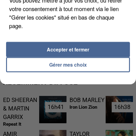
Vous pouvez mettre à jour vos choix, ou retirer
votre consentement à tout moment via le lien
"Gérer les cookies" situé en bas de chaque
page.
L’UN DES FONDATEURS SUPPOSÉS DE LA DZ
Accepter et fermer
MAFIA INTERPELLÉ EN ALGÉRIE
Gérer mes choix
RÉCEMMENT DIFFUSÉ
ED SHEERAN
BOB MARLEY
16h41
16h41
16h38
16h38
Iron Lion Zion
& MARTIN
GARRIX
Repeat It
AMIR
TAYLOR