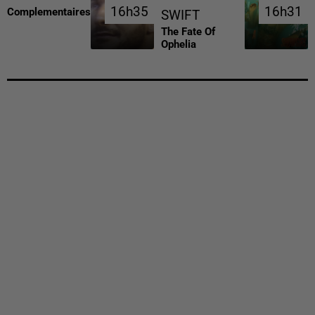
16h35
16h35
16h31
16h31
Complementaires
SWIFT
The Fate Of
Ophelia