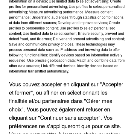
information on a device; Use limited data to select advertising; Create
profiles for personalised advertising; Use profiles to select personalised
advertising; Measure advertising performance; Measure content
performance; Understand audiences through statistics or combinations
of data from different sources; Develop and improve services; Create
profiles to personalise content; Use profiles to select personalised
content; Use limited data to select content; Ensure security, prevent and
detect fraud, and fix errors; Deliver and present advertising and content;
Save and communicate privacy choices. These technologies may
process personal data such as IP address and browsing data to offer
following functionalities: Identify devices based on information actively
requested; Use precise geolocation data; Match and combine data from
APRÈS TOUTES CES CANICULES, LES REFUGES
other data sources; Link different devices; Identify devices based on
DE FAUNE SAUVAGE SONT...
information transmitted automatically.
Vous pouvez accepter en cliquant sur "Accepter
et fermer", ou affiner en sélectionnant les
finalités et/ou partenaires dans "Gérer mes
choix". Vous pouvez également refuser en
cliquant sur "Continuer sans accepter". Vos
préférences ne s'appliqueront que pour ce site.