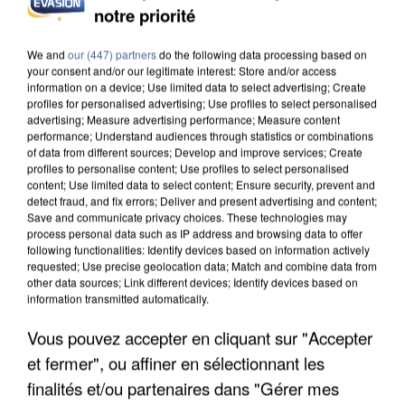
notre priorité
L’UN DES FONDATEURS SUPPOSÉS DE LA DZ
MAFIA INTERPELLÉ EN ALGÉRIE
We and
our (447) partners
do the following data processing based on
your consent and/or our legitimate interest: Store and/or access
information on a device; Use limited data to select advertising; Create
profiles for personalised advertising; Use profiles to select personalised
advertising; Measure advertising performance; Measure content
performance; Understand audiences through statistics or combinations
of data from different sources; Develop and improve services; Create
profiles to personalise content; Use profiles to select personalised
content; Use limited data to select content; Ensure security, prevent and
detect fraud, and fix errors; Deliver and present advertising and content;
Save and communicate privacy choices. These technologies may
process personal data such as IP address and browsing data to offer
following functionalities: Identify devices based on information actively
requested; Use precise geolocation data; Match and combine data from
other data sources; Link different devices; Identify devices based on
information transmitted automatically.
Vous pouvez accepter en cliquant sur "Accepter
et fermer", ou affiner en sélectionnant les
UN SECOND CADRE DE LA DZ MAFIA
finalités et/ou partenaires dans "Gérer mes
INTERPELLÉ EN ALGÉRIE