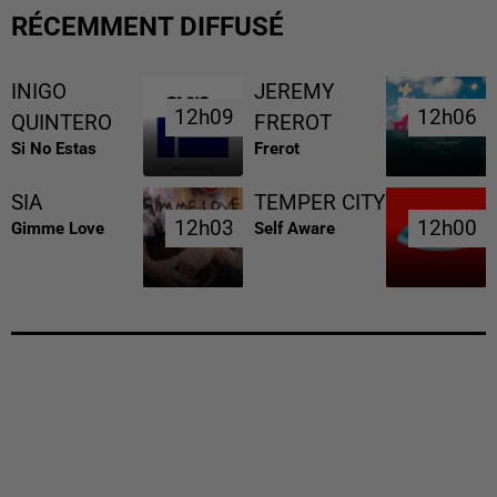
RÉCEMMENT DIFFUSÉ
INIGO
JEREMY
12h09
12h09
12h06
12h06
QUINTERO
FREROT
Si No Estas
Frerot
SIA
TEMPER CITY
12h03
12h03
12h00
12h00
Gimme Love
Self Aware