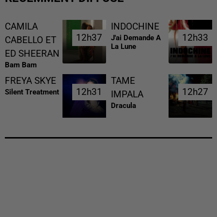
CAMILA
INDOCHINE
12h37
12h37
12h33
12h33
J'ai Demande A
CABELLO ET
La Lune
ED SHEERAN
Bam Bam
FREYA SKYE
TAME
12h31
12h31
12h27
12h27
Silent Treatment
IMPALA
Dracula