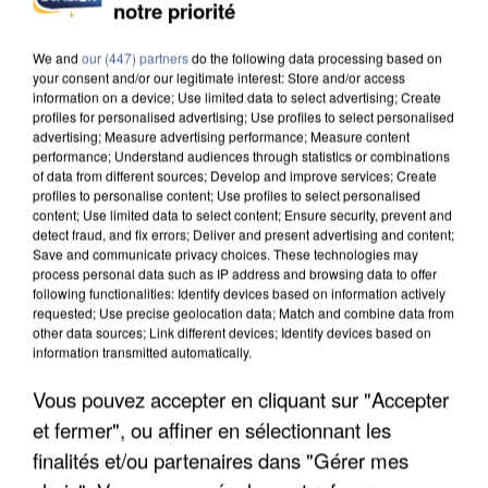
notre priorité
COULÉE DE BOUE EN HAUTE-SAVOIE
We and
our (447) partners
do the following data processing based on
your consent and/or our legitimate interest: Store and/or access
information on a device; Use limited data to select advertising; Create
profiles for personalised advertising; Use profiles to select personalised
advertising; Measure advertising performance; Measure content
performance; Understand audiences through statistics or combinations
of data from different sources; Develop and improve services; Create
profiles to personalise content; Use profiles to select personalised
content; Use limited data to select content; Ensure security, prevent and
detect fraud, and fix errors; Deliver and present advertising and content;
Save and communicate privacy choices. These technologies may
process personal data such as IP address and browsing data to offer
following functionalities: Identify devices based on information actively
requested; Use precise geolocation data; Match and combine data from
other data sources; Link different devices; Identify devices based on
information transmitted automatically.
Vous pouvez accepter en cliquant sur "Accepter
LES DONNÉES DE 300 000 CLIENTS DÉROBÉES À
et fermer", ou affiner en sélectionnant les
INTERMARCHÉ APRÈS UNE...
finalités et/ou partenaires dans "Gérer mes