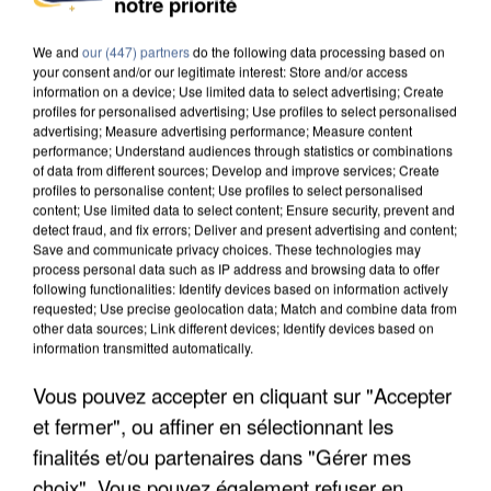
notre priorité
INTERPELLÉ EN ALGÉRIE
We and
our (447) partners
do the following data processing based on
your consent and/or our legitimate interest: Store and/or access
information on a device; Use limited data to select advertising; Create
profiles for personalised advertising; Use profiles to select personalised
advertising; Measure advertising performance; Measure content
performance; Understand audiences through statistics or combinations
of data from different sources; Develop and improve services; Create
profiles to personalise content; Use profiles to select personalised
content; Use limited data to select content; Ensure security, prevent and
detect fraud, and fix errors; Deliver and present advertising and content;
Save and communicate privacy choices. These technologies may
process personal data such as IP address and browsing data to offer
following functionalities: Identify devices based on information actively
requested; Use precise geolocation data; Match and combine data from
other data sources; Link different devices; Identify devices based on
information transmitted automatically.
Vous pouvez accepter en cliquant sur "Accepter
UNE TOURISTE DE L’OISE EMPORTÉE PAR UNE
et fermer", ou affiner en sélectionnant les
COULÉE DE BOUE EN HAUTE-SAVOIE
finalités et/ou partenaires dans "Gérer mes
choix". Vous pouvez également refuser en