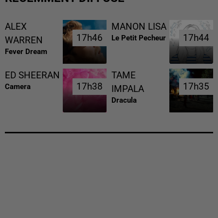
ALEX
MANON LISA
17h46
17h46
17h44
17h44
Le Petit Pecheur
WARREN
Fever Dream
ED SHEERAN
TAME
17h38
17h38
17h35
17h35
Camera
IMPALA
Dracula