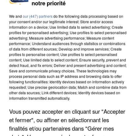
notre priorité
We and
our (447) partners
do the following data processing based on
your consent and/or our legitimate interest: Store and/or access
information on a device; Use limited data to select advertising; Create
profiles for personalised advertising; Use profiles to select personalised
advertising; Measure advertising performance; Measure content
performance; Understand audiences through statistics or combinations
of data from different sources; Develop and improve services; Create
profiles to personalise content; Use profiles to select personalised
content; Use limited data to select content; Ensure security, prevent and
detect fraud, and fix errors; Deliver and present advertising and content;
Save and communicate privacy choices. These technologies may
process personal data such as IP address and browsing data to offer
following functionalities: Identify devices based on information actively
requested; Use precise geolocation data; Match and combine data from
other data sources; Link different devices; Identify devices based on
information transmitted automatically.
L’UN DES FONDATEURS SUPPOSÉS DE LA DZ
Vous pouvez accepter en cliquant sur "Accepter
MAFIA INTERPELLÉ EN ALGÉRIE
et fermer", ou affiner en sélectionnant les
finalités et/ou partenaires dans "Gérer mes