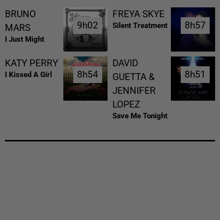
BRUNO
FREYA SKYE
9h02
9h02
8h57
8h57
Silent Treatment
MARS
I Just Might
KATY PERRY
DAVID
8h54
8h54
8h51
8h51
I Kissed A Girl
GUETTA &
JENNIFER
LOPEZ
Save Me Tonight