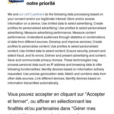
notre priorité
INCENDIES : L’ÎLE-DE-FRANCE LANCE UN ÉLAN
DE SOLIDARITÉ AVEC LES...
We and
our (447) partners
do the following data processing based on
your consent and/or our legitimate interest: Store and/or access
information on a device; Use limited data to select advertising; Create
profiles for personalised advertising; Use profiles to select personalised
advertising; Measure advertising performance; Measure content
performance; Understand audiences through statistics or combinations
of data from different sources; Develop and improve services; Create
profiles to personalise content; Use profiles to select personalised
content; Use limited data to select content; Ensure security, prevent and
detect fraud, and fix errors; Deliver and present advertising and content;
Save and communicate privacy choices. These technologies may
process personal data such as IP address and browsing data to offer
following functionalities: Identify devices based on information actively
requested; Use precise geolocation data; Match and combine data from
other data sources; Link different devices; Identify devices based on
information transmitted automatically.
Vous pouvez accepter en cliquant sur "Accepter
et fermer", ou affiner en sélectionnant les
APRÈS TOUTES CES CANICULES, LES REFUGES
DE FAUNE SAUVAGE SONT...
finalités et/ou partenaires dans "Gérer mes