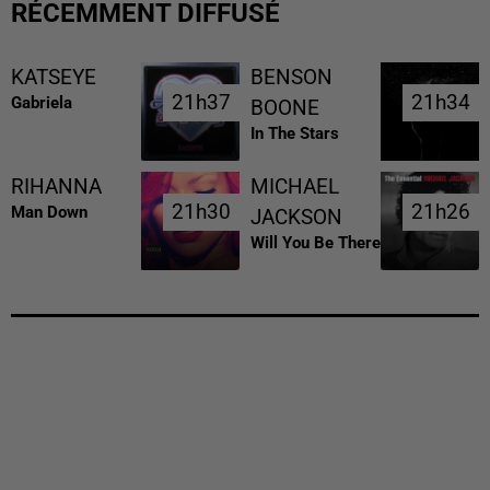
RÉCEMMENT DIFFUSÉ
KATSEYE
BENSON
21h37
21h37
21h34
21h34
Gabriela
BOONE
In The Stars
RIHANNA
MICHAEL
21h30
21h30
21h26
21h26
Man Down
JACKSON
Will You Be There