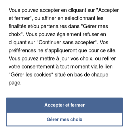
Un cofondateur du réseau avait été interpellé
Vous pouvez accepter en cliquant sur "Accepter
quelques jours plus tôt.
et fermer", ou affiner en sélectionnant les
finalités et/ou partenaires dans "Gérer mes
choix". Vous pouvez également refuser en
cliquant sur "Continuer sans accepter". Vos
préférences ne s'appliqueront que pour ce site.
Vous pouvez mettre à jour vos choix, ou retirer
votre consentement à tout moment via le lien
"Gérer les cookies" situé en bas de chaque
page.
Accepter et fermer
6 août 2026
Gérer mes choix
Gabriel Attal et Raphaël Glucksmann visés par des