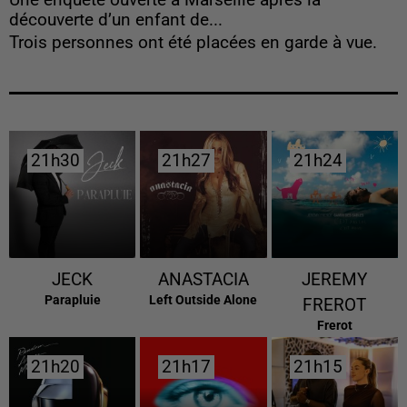
Une enquête ouverte à Marseille après la
découverte d’un enfant de...
Trois personnes ont été placées en garde à vue.
21h30
21h30
21h27
21h27
21h24
21h24
JECK
ANASTACIA
JEREMY
Parapluie
Left Outside Alone
FREROT
Frerot
21h20
21h20
21h17
21h17
21h15
21h15