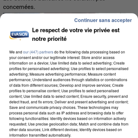
concernées.
Continuer sans accepter
Le respect de votre vie privée est
notre priorité
We and
our (447) partners
do the following data processing based on
your consent and/or our legitimate interest: Store and/or access
information on a device; Use limited data to select advertising; Create
profiles for personalised advertising; Use profiles to select personalised
advertising; Measure advertising performance; Measure content
performance; Understand audiences through statistics or combinations
of data from different sources; Develop and improve services; Create
profiles to personalise content; Use profiles to select personalised
content; Use limited data to select content; Ensure security, prevent and
detect fraud, and fix errors; Deliver and present advertising and content;
Save and communicate privacy choices. These technologies may
process personal data such as IP address and browsing data to offer
following functionalities: Identify devices based on information actively
7 août 2026
requested; Use precise geolocation data; Match and combine data from
Un second cadre de la DZ Mafia interpellé en
other data sources; Link different devices; Identify devices based on
Algérie
information transmitted automatically.