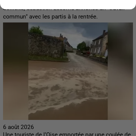
ingérences...
Sollicité, Sébastien Lecornu annonce un "travail
commun" avec les partis à la rentrée.
6 août 2026
Une touriste de l’Oise emportée par une coulée de