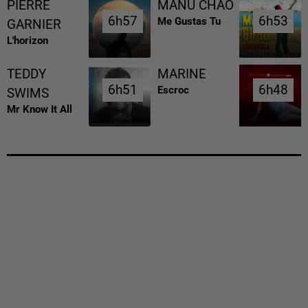
PIERRE
MANU CHAO
6h57
6h57
6h53
6h53
Me Gustas Tu
GARNIER
L'horizon
TEDDY
MARINE
6h51
6h51
6h48
6h48
Escroc
SWIMS
Mr Know It All