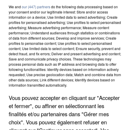
We and
our (447) partners
do the following data processing based on
your consent and/or our legitimate interest: Store and/or access
information on a device; Use limited data to select advertising; Create
profiles for personalised advertising; Use profiles to select personalised
advertising; Measure advertising performance; Measure content
performance; Understand audiences through statistics or combinations
of data from different sources; Develop and improve services; Create
profiles to personalise content; Use profiles to select personalised
content; Use limited data to select content; Ensure security, prevent and
detect fraud, and fix errors; Deliver and present advertising and content;
Save and communicate privacy choices. These technologies may
process personal data such as IP address and browsing data to offer
following functionalities: Identify devices based on information actively
requested; Use precise geolocation data; Match and combine data from
other data sources; Link different devices; Identify devices based on
information transmitted automatically.
UN SECOND CADRE DE LA DZ MAFIA
Vous pouvez accepter en cliquant sur "Accepter
INTERPELLÉ EN ALGÉRIE
et fermer", ou affiner en sélectionnant les
finalités et/ou partenaires dans "Gérer mes
choix". Vous pouvez également refuser en