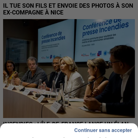
IL TUE SON FILS ET ENVOIE DES PHOTOS À SON
EX-COMPAGNE À NICE
INCENDIES : L’ÎLE-DE-FRANCE LANCE UN ÉLAN
Continuer sans accepter
DE SOLIDARITÉ AVEC LES...