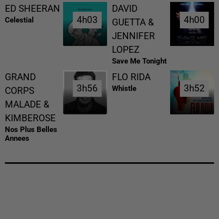
ED SHEERAN
DAVID
4h03
4h03
4h00
4h00
Celestial
GUETTA &
JENNIFER
LOPEZ
Save Me Tonight
GRAND
FLO RIDA
3h56
3h56
3h52
3h52
Whistle
CORPS
MALADE &
KIMBEROSE
Nos Plus Belles
Annees