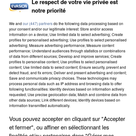
Le respect de votre vie privée est
notre priorité
We and
our (447) partners
do the following data processing based on
your consent and/or our legitimate interest: Store and/or access
information on a device; Use limited data to select advertising; Create
profiles for personalised advertising; Use profiles to select personalised
advertising; Measure advertising performance; Measure content
performance; Understand audiences through statistics or combinations
of data from different sources; Develop and improve services; Create
profiles to personalise content; Use profiles to select personalised
content; Use limited data to select content; Ensure security, prevent and
detect fraud, and fix errors; Deliver and present advertising and content;
Save and communicate privacy choices. These technologies may
process personal data such as IP address and browsing data to offer
following functionalities: Identify devices based on information actively
requested; Use precise geolocation data; Match and combine data from
other data sources; Link different devices; Identify devices based on
APRÈS TOUTES CES CANICULES, LES REFUGES
information transmitted automatically.
DE FAUNE SAUVAGE SONT...
Vous pouvez accepter en cliquant sur "Accepter
et fermer", ou affiner en sélectionnant les
finalités et/ou partenaires dans "Gérer mes