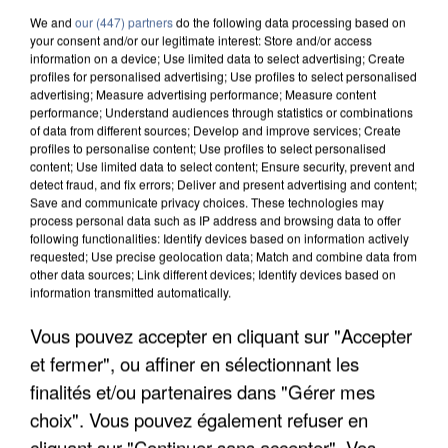
We and
our (447) partners
do the following data processing based on
your consent and/or our legitimate interest: Store and/or access
information on a device; Use limited data to select advertising; Create
profiles for personalised advertising; Use profiles to select personalised
advertising; Measure advertising performance; Measure content
performance; Understand audiences through statistics or combinations
of data from different sources; Develop and improve services; Create
profiles to personalise content; Use profiles to select personalised
content; Use limited data to select content; Ensure security, prevent and
detect fraud, and fix errors; Deliver and present advertising and content;
Save and communicate privacy choices. These technologies may
process personal data such as IP address and browsing data to offer
following functionalities: Identify devices based on information actively
requested; Use precise geolocation data; Match and combine data from
UN SECOND CADRE DE LA DZ MAFIA
other data sources; Link different devices; Identify devices based on
INTERPELLÉ EN ALGÉRIE
information transmitted automatically.
Vous pouvez accepter en cliquant sur "Accepter
et fermer", ou affiner en sélectionnant les
finalités et/ou partenaires dans "Gérer mes
choix". Vous pouvez également refuser en
cliquant sur "Continuer sans accepter". Vos