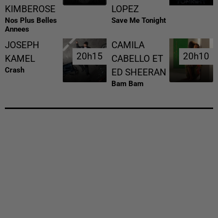
KIMBEROSE
LOPEZ
Nos Plus Belles
Save Me Tonight
Annees
JOSEPH
CAMILA
20h15
20h15
20h10
20h10
KAMEL
CABELLO ET
Crash
ED SHEERAN
Bam Bam