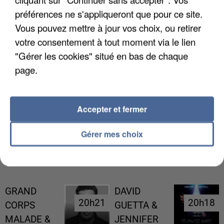
préférences ne s'appliqueront que pour ce site.
Vous pouvez mettre à jour vos choix, ou retirer
votre consentement à tout moment via le lien
"Gérer les cookies" situé en bas de chaque
page.
UNE TOURISTE DE L’OISE EMPORTÉE PAR UNE
Accepter et fermer
COULÉE DE BOUE EN HAUTE-SAVOIE
Gérer mes choix
RÉCEMMENT DIFFUSÉ
GRAND
DAVID
20h21
20h21
20h18
20h18
CORPS
GUETTA &
MALADE &
JENNIFER