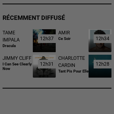
RÉCEMMENT DIFFUSÉ
TAME
AMIR
12h37
12h37
12h34
12h34
Ce Soir
IMPALA
Dracula
JIMMY CLIFF
CHARLOTTE
12h31
12h31
12h28
12h28
I Can See Clearly
CARDIN
Now
Tant Pis Pour Elle