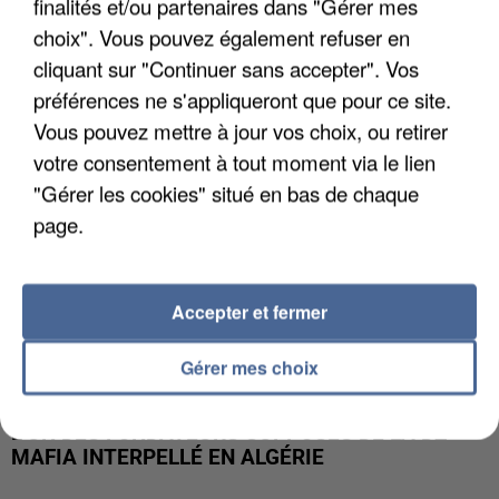
finalités et/ou partenaires dans "Gérer mes
APRÈS TOUTES CES CANICULES, LES REFUGES
DE FAUNE SAUVAGE SONT...
choix". Vous pouvez également refuser en
cliquant sur "Continuer sans accepter". Vos
préférences ne s'appliqueront que pour ce site.
Vous pouvez mettre à jour vos choix, ou retirer
votre consentement à tout moment via le lien
"Gérer les cookies" situé en bas de chaque
page.
Accepter et fermer
Gérer mes choix
L’UN DES FONDATEURS SUPPOSÉS DE LA DZ
MAFIA INTERPELLÉ EN ALGÉRIE