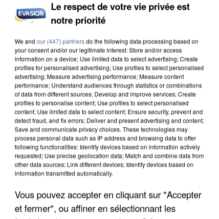
Le respect de votre vie privée est
notre priorité
INCENDIES : L’ÎLE-DE-FRANCE LANCE UN ÉLAN
We and
our (447) partners
do the following data processing based on
DE SOLIDARITÉ AVEC LES...
your consent and/or our legitimate interest: Store and/or access
information on a device; Use limited data to select advertising; Create
profiles for personalised advertising; Use profiles to select personalised
advertising; Measure advertising performance; Measure content
performance; Understand audiences through statistics or combinations
of data from different sources; Develop and improve services; Create
profiles to personalise content; Use profiles to select personalised
content; Use limited data to select content; Ensure security, prevent and
detect fraud, and fix errors; Deliver and present advertising and content;
Save and communicate privacy choices. These technologies may
process personal data such as IP address and browsing data to offer
following functionalities: Identify devices based on information actively
requested; Use precise geolocation data; Match and combine data from
other data sources; Link different devices; Identify devices based on
information transmitted automatically.
Vous pouvez accepter en cliquant sur "Accepter
et fermer", ou affiner en sélectionnant les