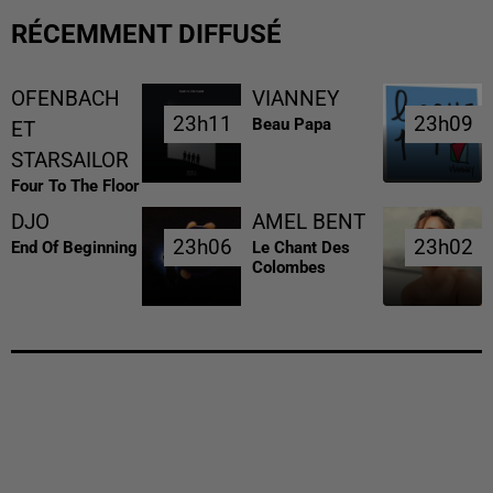
RÉCEMMENT DIFFUSÉ
OFENBACH
VIANNEY
23h11
23h11
23h09
23h09
Beau Papa
ET
STARSAILOR
Four To The Floor
DJO
AMEL BENT
23h06
23h06
23h02
23h02
End Of Beginning
Le Chant Des
Colombes