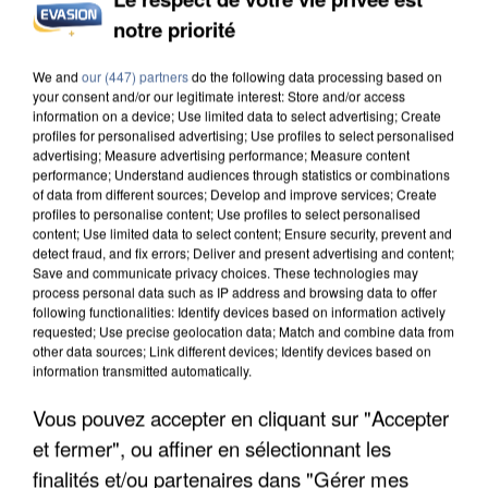
notre priorité
INCENDIES : L’ÎLE-DE-FRANCE LANCE UN ÉLAN
DE SOLIDARITÉ AVEC LES...
We and
our (447) partners
do the following data processing based on
your consent and/or our legitimate interest: Store and/or access
information on a device; Use limited data to select advertising; Create
profiles for personalised advertising; Use profiles to select personalised
advertising; Measure advertising performance; Measure content
performance; Understand audiences through statistics or combinations
of data from different sources; Develop and improve services; Create
profiles to personalise content; Use profiles to select personalised
content; Use limited data to select content; Ensure security, prevent and
detect fraud, and fix errors; Deliver and present advertising and content;
Save and communicate privacy choices. These technologies may
process personal data such as IP address and browsing data to offer
following functionalities: Identify devices based on information actively
requested; Use precise geolocation data; Match and combine data from
other data sources; Link different devices; Identify devices based on
information transmitted automatically.
Vous pouvez accepter en cliquant sur "Accepter
et fermer", ou affiner en sélectionnant les
APRÈS TOUTES CES CANICULES, LES REFUGES
DE FAUNE SAUVAGE SONT...
finalités et/ou partenaires dans "Gérer mes