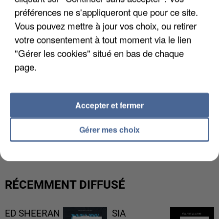
préférences ne s'appliqueront que pour ce site.
Vous pouvez mettre à jour vos choix, ou retirer
votre consentement à tout moment via le lien
"Gérer les cookies" situé en bas de chaque
page.
Accepter et fermer
L’UN DES FONDATEURS SUPPOSÉS DE LA DZ
Gérer mes choix
MAFIA INTERPELLÉ EN ALGÉRIE
RÉCEMMENT DIFFUSÉ
ED SHEERAN
SIA