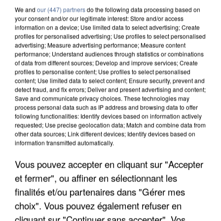
We and
our (447) partners
do the following data processing based on
your consent and/or our legitimate interest: Store and/or access
information on a device; Use limited data to select advertising; Create
profiles for personalised advertising; Use profiles to select personalised
advertising; Measure advertising performance; Measure content
performance; Understand audiences through statistics or combinations
of data from different sources; Develop and improve services; Create
profiles to personalise content; Use profiles to select personalised
content; Use limited data to select content; Ensure security, prevent and
detect fraud, and fix errors; Deliver and present advertising and content;
Save and communicate privacy choices. These technologies may
process personal data such as IP address and browsing data to offer
following functionalities: Identify devices based on information actively
requested; Use precise geolocation data; Match and combine data from
other data sources; Link different devices; Identify devices based on
information transmitted automatically.
APRÈS TOUTES CES CANICULES, LES REFUGES
Vous pouvez accepter en cliquant sur "Accepter
DE FAUNE SAUVAGE SONT...
et fermer", ou affiner en sélectionnant les
finalités et/ou partenaires dans "Gérer mes
choix". Vous pouvez également refuser en
cliquant sur "Continuer sans accepter". Vos