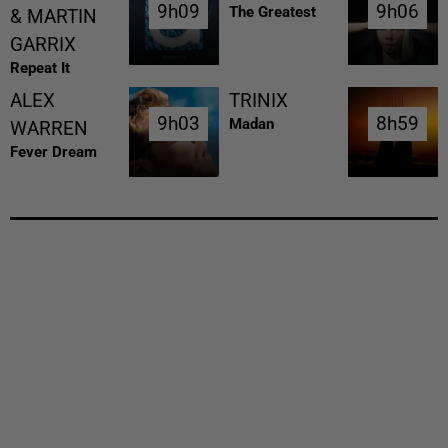
9h09
9h09
9h06
9h06
The Greatest
& MARTIN
GARRIX
Repeat It
ALEX
TRINIX
9h03
9h03
8h59
8h59
Madan
WARREN
Fever Dream