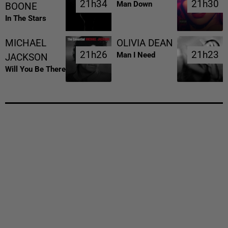
21h34
21h34
21h30
21h30
Man Down
BOONE
In The Stars
MICHAEL
OLIVIA DEAN
21h26
21h26
21h23
21h23
Man I Need
JACKSON
Will You Be There