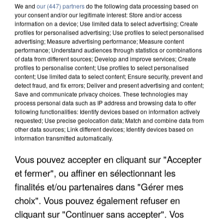
We and
our (447) partners
do the following data processing based on
your consent and/or our legitimate interest: Store and/or access
information on a device; Use limited data to select advertising; Create
profiles for personalised advertising; Use profiles to select personalised
advertising; Measure advertising performance; Measure content
performance; Understand audiences through statistics or combinations
of data from different sources; Develop and improve services; Create
profiles to personalise content; Use profiles to select personalised
content; Use limited data to select content; Ensure security, prevent and
detect fraud, and fix errors; Deliver and present advertising and content;
Save and communicate privacy choices. These technologies may
process personal data such as IP address and browsing data to offer
following functionalities: Identify devices based on information actively
requested; Use precise geolocation data; Match and combine data from
other data sources; Link different devices; Identify devices based on
information transmitted automatically.
APRÈS TOUTES CES CANICULES, LES REFUGES
Vous pouvez accepter en cliquant sur "Accepter
DE FAUNE SAUVAGE SONT...
et fermer", ou affiner en sélectionnant les
finalités et/ou partenaires dans "Gérer mes
choix". Vous pouvez également refuser en
cliquant sur "Continuer sans accepter". Vos