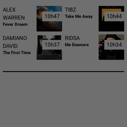
ALEX
TIBZ
10h47
10h47
10h44
10h44
Take Me Away
WARREN
Fever Dream
DAMIANO
RIDSA
10h37
10h37
10h34
10h34
Me Enamore
DAVID
The First Time