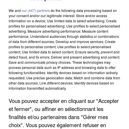
We and
our (447) partners
do the following data processing based on
your consent and/or our legitimate interest: Store and/or access
information on a device; Use limited data to select advertising; Create
profiles for personalised advertising; Use profiles to select personalised
advertising; Measure advertising performance; Measure content
performance; Understand audiences through statistics or combinations
of data from different sources; Develop and improve services; Create
profiles to personalise content; Use profiles to select personalised
content; Use limited data to select content; Ensure security, prevent and
detect fraud, and fix errors; Deliver and present advertising and content;
Save and communicate privacy choices. These technologies may
process personal data such as IP address and browsing data to offer
following functionalities: Identify devices based on information actively
requested; Use precise geolocation data; Match and combine data from
other data sources; Link different devices; Identify devices based on
information transmitted automatically.
Vous pouvez accepter en cliquant sur "Accepter
UNE TOURISTE DE L’OISE EMPORTÉE PAR UNE
et fermer", ou affiner en sélectionnant les
COULÉE DE BOUE EN HAUTE-SAVOIE
finalités et/ou partenaires dans "Gérer mes
choix". Vous pouvez également refuser en