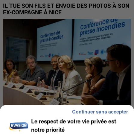
IL TUE SON FILS ET ENVOIE DES PHOTOS À SON
EX-COMPAGNE À NICE
Continuer sans accepter
Le respect de votre vie privée est
INCENDIES : L’ÎLE-DE-FRANCE LANCE UN ÉLAN
DE SOLIDARITÉ AVEC LES...
notre priorité