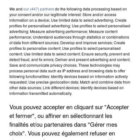
We and
our (447) partners
do the following data processing based on
your consent and/or our legitimate interest: Store and/or access
information on a device; Use limited data to select advertising; Create
profiles for personalised advertising; Use profiles to select personalised
advertising; Measure advertising performance; Measure content
performance; Understand audiences through statistics or combinations
of data from different sources; Develop and improve services; Create
profiles to personalise content; Use profiles to select personalised
content; Use limited data to select content; Ensure security, prevent and
detect fraud, and fix errors; Deliver and present advertising and content;
Save and communicate privacy choices. These technologies may
process personal data such as IP address and browsing data to offer
following functionalities: Identify devices based on information actively
requested; Use precise geolocation data; Match and combine data from
other data sources; Link different devices; Identify devices based on
information transmitted automatically.
Vous pouvez accepter en cliquant sur "Accepter
APRÈS TOUTES CES CANICULES, LES REFUGES
DE FAUNE SAUVAGE SONT...
et fermer", ou affiner en sélectionnant les
finalités et/ou partenaires dans "Gérer mes
choix". Vous pouvez également refuser en