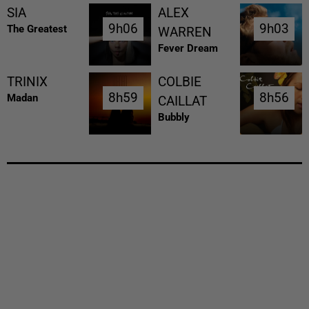
SIA
ALEX
9h06
9h06
9h03
9h03
The Greatest
WARREN
Fever Dream
TRINIX
COLBIE
8h59
8h59
8h56
8h56
Madan
CAILLAT
Bubbly