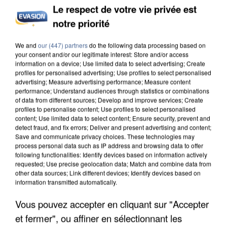
Le respect de votre vie privée est
INCENDIES : L’ÎLE-DE-FRANCE LANCE UN ÉLAN
notre priorité
DE SOLIDARITÉ AVEC LES...
We and
our (447) partners
do the following data processing based on
your consent and/or our legitimate interest: Store and/or access
information on a device; Use limited data to select advertising; Create
profiles for personalised advertising; Use profiles to select personalised
advertising; Measure advertising performance; Measure content
performance; Understand audiences through statistics or combinations
of data from different sources; Develop and improve services; Create
profiles to personalise content; Use profiles to select personalised
content; Use limited data to select content; Ensure security, prevent and
detect fraud, and fix errors; Deliver and present advertising and content;
Save and communicate privacy choices. These technologies may
process personal data such as IP address and browsing data to offer
following functionalities: Identify devices based on information actively
requested; Use precise geolocation data; Match and combine data from
other data sources; Link different devices; Identify devices based on
information transmitted automatically.
Vous pouvez accepter en cliquant sur "Accepter
APRÈS TOUTES CES CANICULES, LES REFUGES
et fermer", ou affiner en sélectionnant les
DE FAUNE SAUVAGE SONT...