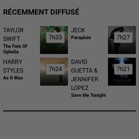
RÉCEMMENT DIFFUSÉ
TAYLOR
JECK
7h33
7h33
7h27
7h27
Parapluie
SWIFT
The Fate Of
Ophelia
HARRY
DAVID
7h24
7h24
7h21
7h21
STYLES
GUETTA &
As It Was
JENNIFER
LOPEZ
Save Me Tonight