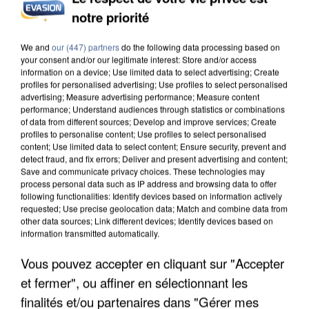
notre priorité
INCENDIES : L’ÎLE-DE-FRANCE LANCE UN ÉLAN
DE SOLIDARITÉ AVEC LES...
We and
our (447) partners
do the following data processing based on
your consent and/or our legitimate interest: Store and/or access
information on a device; Use limited data to select advertising; Create
profiles for personalised advertising; Use profiles to select personalised
advertising; Measure advertising performance; Measure content
performance; Understand audiences through statistics or combinations
of data from different sources; Develop and improve services; Create
profiles to personalise content; Use profiles to select personalised
content; Use limited data to select content; Ensure security, prevent and
detect fraud, and fix errors; Deliver and present advertising and content;
Save and communicate privacy choices. These technologies may
process personal data such as IP address and browsing data to offer
following functionalities: Identify devices based on information actively
requested; Use precise geolocation data; Match and combine data from
other data sources; Link different devices; Identify devices based on
information transmitted automatically.
Vous pouvez accepter en cliquant sur "Accepter
et fermer", ou affiner en sélectionnant les
APRÈS TOUTES CES CANICULES, LES REFUGES
finalités et/ou partenaires dans "Gérer mes
DE FAUNE SAUVAGE SONT...