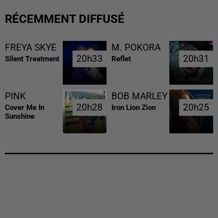
RÉCEMMENT DIFFUSÉ
FREYA SKYE
M. POKORA
20h33
20h33
20h31
20h31
Silent Treatment
Reflet
PINK
BOB MARLEY
20h28
20h28
20h25
20h25
Cover Me In
Iron Lion Zion
Sunshine