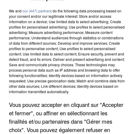
We and
our (447) partners
do the following data processing based on
your consent and/or our legitimate interest: Store and/or access
information on a device; Use limited data to select advertising; Create
profiles for personalised advertising; Use profiles to select personalised
advertising; Measure advertising performance; Measure content
performance; Understand audiences through statistics or combinations
of data from different sources; Develop and improve services; Create
profiles to personalise content; Use profiles to select personalised
content; Use limited data to select content; Ensure security, prevent and
detect fraud, and fix errors; Deliver and present advertising and content;
Save and communicate privacy choices. These technologies may
process personal data such as IP address and browsing data to offer
following functionalities: Identify devices based on information actively
requested; Use precise geolocation data; Match and combine data from
other data sources; Link different devices; Identify devices based on
information transmitted automatically.
LES DONNÉES DE 300 000 CLIENTS DÉROBÉES À
Vous pouvez accepter en cliquant sur "Accepter
INTERMARCHÉ APRÈS UNE...
et fermer", ou affiner en sélectionnant les
finalités et/ou partenaires dans "Gérer mes
choix". Vous pouvez également refuser en