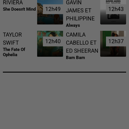
RIVIERA
GAVIN
12h49
12h49
12h43
12h43
She Doesn't Mind
JAMES ET
PHILIPPINE
Always
TAYLOR
CAMILA
12h40
12h40
12h37
12h37
SWIFT
CABELLO ET
The Fate Of
ED SHEERAN
Ophelia
Bam Bam