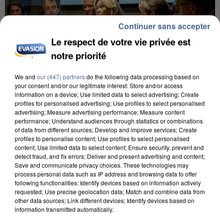
Continuer sans accepter
Le respect de votre vie privée est
notre priorité
We and
our (447) partners
do the following data processing based on
your consent and/or our legitimate interest: Store and/or access
information on a device; Use limited data to select advertising; Create
INCENDIES : L’ÎLE-DE-FRANCE LANCE UN ÉLAN
profiles for personalised advertising; Use profiles to select personalised
advertising; Measure advertising performance; Measure content
DE SOLIDARITÉ AVEC LES...
performance; Understand audiences through statistics or combinations
of data from different sources; Develop and improve services; Create
profiles to personalise content; Use profiles to select personalised
content; Use limited data to select content; Ensure security, prevent and
detect fraud, and fix errors; Deliver and present advertising and content;
Save and communicate privacy choices. These technologies may
process personal data such as IP address and browsing data to offer
following functionalities: Identify devices based on information actively
requested; Use precise geolocation data; Match and combine data from
other data sources; Link different devices; Identify devices based on
information transmitted automatically.