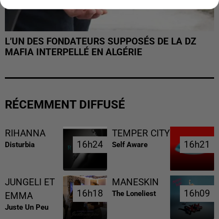
L’UN DES FONDATEURS SUPPOSÉS DE LA DZ
MAFIA INTERPELLÉ EN ALGÉRIE
RÉCEMMENT DIFFUSÉ
RIHANNA
TEMPER CITY
16h24
16h24
16h21
16h21
Disturbia
Self Aware
JUNGELI ET
MANESKIN
16h18
16h18
16h09
16h09
The Loneliest
EMMA
Juste Un Peu