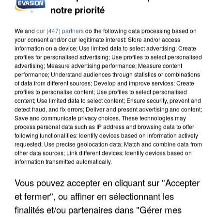
APRÈS TOUTES CES CANICULES, LES REFUGES
notre priorité
DE FAUNE SAUVAGE SONT...
We and
our (447) partners
do the following data processing based on
your consent and/or our legitimate interest: Store and/or access
information on a device; Use limited data to select advertising; Create
profiles for personalised advertising; Use profiles to select personalised
advertising; Measure advertising performance; Measure content
performance; Understand audiences through statistics or combinations
of data from different sources; Develop and improve services; Create
profiles to personalise content; Use profiles to select personalised
content; Use limited data to select content; Ensure security, prevent and
detect fraud, and fix errors; Deliver and present advertising and content;
Save and communicate privacy choices. These technologies may
process personal data such as IP address and browsing data to offer
following functionalities: Identify devices based on information actively
requested; Use precise geolocation data; Match and combine data from
other data sources; Link different devices; Identify devices based on
information transmitted automatically.
Vous pouvez accepter en cliquant sur "Accepter
L’UN DES FONDATEURS SUPPOSÉS DE LA DZ
et fermer", ou affiner en sélectionnant les
MAFIA INTERPELLÉ EN ALGÉRIE
finalités et/ou partenaires dans "Gérer mes