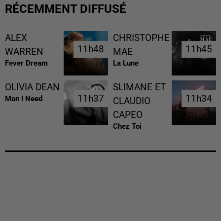
RÉCEMMENT DIFFUSÉ
ALEX
CHRISTOPHE
11h48
11h48
11h45
11h45
WARREN
MAE
Fever Dream
La Lune
OLIVIA DEAN
SLIMANE ET
11h37
11h37
11h34
11h34
Man I Need
CLAUDIO
CAPEO
Chez Toi