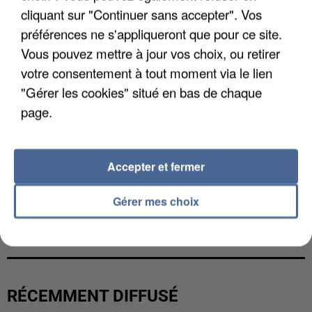
cliquant sur "Continuer sans accepter". Vos
préférences ne s'appliqueront que pour ce site.
Vous pouvez mettre à jour vos choix, ou retirer
votre consentement à tout moment via le lien
"Gérer les cookies" situé en bas de chaque
page.
Accepter et fermer
Gérer mes choix
L’UN DES FONDATEURS SUPPOSÉS DE LA DZ
MAFIA INTERPELLÉ EN ALGÉRIE
RÉCEMMENT DIFFUSÉ