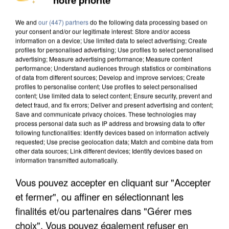
We and
our (447) partners
do the following data processing based on
your consent and/or our legitimate interest: Store and/or access
information on a device; Use limited data to select advertising; Create
profiles for personalised advertising; Use profiles to select personalised
advertising; Measure advertising performance; Measure content
performance; Understand audiences through statistics or combinations
of data from different sources; Develop and improve services; Create
profiles to personalise content; Use profiles to select personalised
content; Use limited data to select content; Ensure security, prevent and
detect fraud, and fix errors; Deliver and present advertising and content;
Save and communicate privacy choices. These technologies may
process personal data such as IP address and browsing data to offer
following functionalities: Identify devices based on information actively
requested; Use precise geolocation data; Match and combine data from
other data sources; Link different devices; Identify devices based on
information transmitted automatically.
Vous pouvez accepter en cliquant sur "Accepter
APRÈS TOUTES CES CANICULES, LES REFUGES
DE FAUNE SAUVAGE SONT...
et fermer", ou affiner en sélectionnant les
finalités et/ou partenaires dans "Gérer mes
choix". Vous pouvez également refuser en