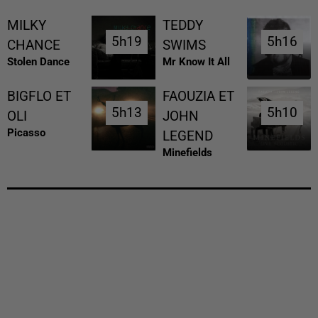
MILKY
TEDDY
5h19
5h19
5h16
5h16
CHANCE
SWIMS
Stolen Dance
Mr Know It All
BIGFLO ET
FAOUZIA ET
5h13
5h13
5h10
5h10
OLI
JOHN
Picasso
LEGEND
Minefields