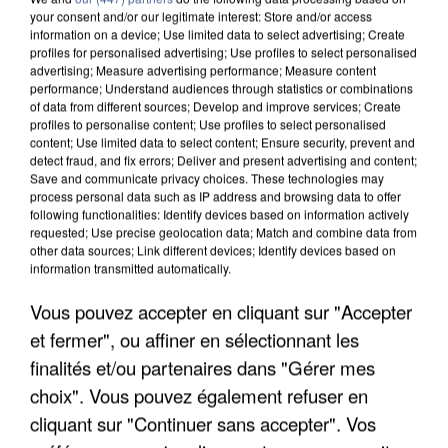
your consent and/or our legitimate interest: Store and/or access
information on a device; Use limited data to select advertising; Create
profiles for personalised advertising; Use profiles to select personalised
advertising; Measure advertising performance; Measure content
performance; Understand audiences through statistics or combinations
of data from different sources; Develop and improve services; Create
profiles to personalise content; Use profiles to select personalised
content; Use limited data to select content; Ensure security, prevent and
detect fraud, and fix errors; Deliver and present advertising and content;
Save and communicate privacy choices. These technologies may
process personal data such as IP address and browsing data to offer
following functionalities: Identify devices based on information actively
requested; Use precise geolocation data; Match and combine data from
other data sources; Link different devices; Identify devices based on
information transmitted automatically.
UNE TOURISTE DE L’OISE EMPORTÉE PAR UNE
COULÉE DE BOUE EN HAUTE-SAVOIE
Vous pouvez accepter en cliquant sur "Accepter
et fermer", ou affiner en sélectionnant les
finalités et/ou partenaires dans "Gérer mes
choix". Vous pouvez également refuser en
cliquant sur "Continuer sans accepter". Vos