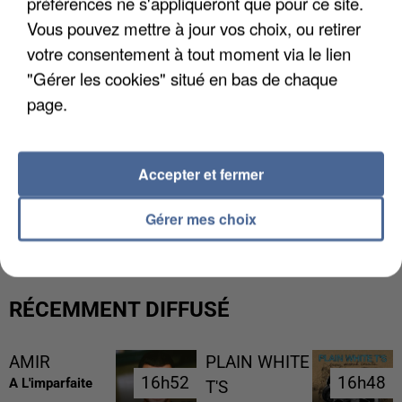
préférences ne s'appliqueront que pour ce site.
Vous pouvez mettre à jour vos choix, ou retirer
votre consentement à tout moment via le lien
"Gérer les cookies" situé en bas de chaque
page.
Accepter et fermer
LES DONNÉES DE 300 000 CLIENTS DÉROBÉES À
INTERMARCHÉ APRÈS UNE...
Gérer mes choix
RÉCEMMENT DIFFUSÉ
AMIR
PLAIN WHITE
16h52
16h52
16h48
16h48
A L'imparfaite
T'S