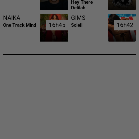
Hey There
Delilah
NAIKA
GIMS
16h45
16h45
16h42
16h42
One Track Mind
Soleil