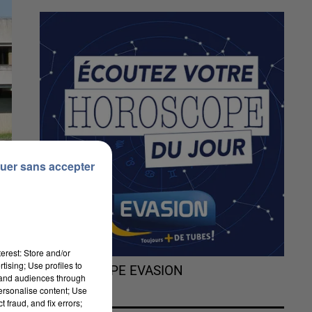
uer sans accepter
erest: Store and/or
tising; Use profiles to
L'HOROSCOPE EVASION
tand audiences through
personalise content; Use
 fraud, and fix errors;