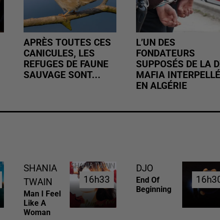
APRÈS TOUTES CES
L’UN DES
CANICULES, LES
FONDATEURS
REFUGES DE FAUNE
SUPPOSÉS DE LA D
SAUVAGE SONT...
MAFIA INTERPELL
EN ALGÉRIE
SHANIA
DJO
16h33
16h33
16h3
16h3
End Of
TWAIN
Beginning
Man I Feel
Like A
Woman