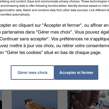
ertising and content; Save and communicate privacy choices. These technologies
and browsing data to offer following functionalities: Identify devices based on infor
e prison ferme par le tribunal de Senlis, pour avoi
eolocation data; Match and combine data from other data sources; Link different de
nsmitted automatically.
l Boutayeb déjà lourdement condamné par le passé, 
ec violences, notamment un supermarché, une
pter en cliquant sur "Accepter et fermer", ou affiner en
. Il agissait armé d’un pistolet factice, pour financer
/ou partenaires dans "Gérer mes choix". Vous pouvez éga
"Continuer sans accepter". Vos préférences ne s'appliqu
uvez mettre à jour vos choix, ou retirer votre consenteme
en "Gérer les cookies" situé en bas de chaque page.
Gérer mes choix
Accepter et fermer