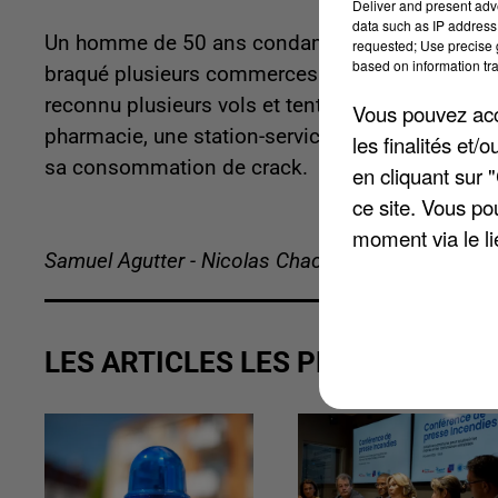
Deliver and present adv
data such as IP address 
Un homme de 50 ans condamné vendredi à 4 ans d
requested; Use precise g
based on information tra
braqué plusieurs commerces de Montataire. Adi
reconnu plusieurs vols et tentatives de vol av
Vous pouvez acce
pharmacie, une station-service et une boulangerie
les finalités et
sa consommation de crack.
en cliquant sur 
ce site. Vous po
moment via le li
Samuel Agutter - Nicolas Chacun
LES ARTICLES LES PLUS VUS