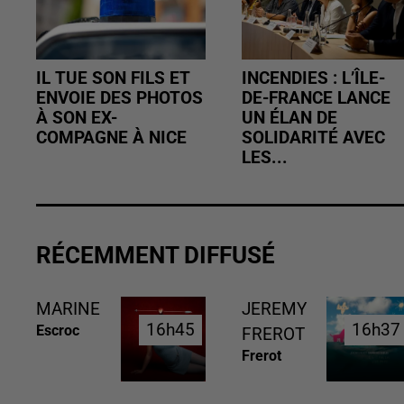
IL TUE SON FILS ET
INCENDIES : L’ÎLE-
ENVOIE DES PHOTOS
DE-FRANCE LANCE
À SON EX-
UN ÉLAN DE
COMPAGNE À NICE
SOLIDARITÉ AVEC
LES...
RÉCEMMENT DIFFUSÉ
MARINE
JEREMY
16h45
16h45
16h37
16h37
Escroc
FREROT
Frerot