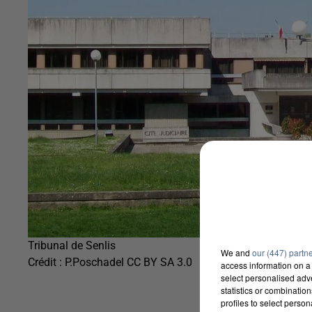
Tribunal de Senlis
We and
our (447) partn
Crédit :
P.Poschadel CC BY SA 3.0
access information on a 
select personalised ad
statistics or combinatio
profiles to select person