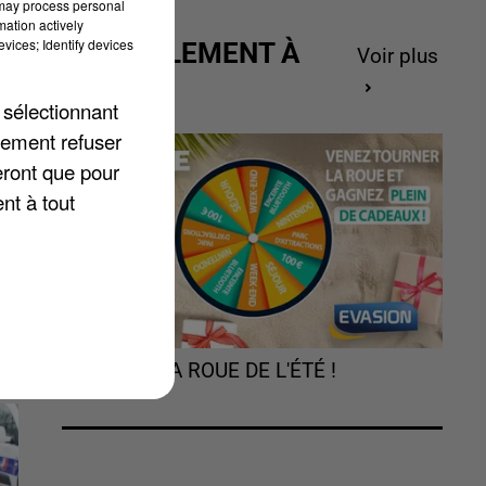
 may process personal
mation actively
r
vices; Identify devices
ACTUELLEMENT À
Voir plus
a
GAGNER
 sélectionnant
lement refuser
eront que pour
nt à tout
TOURNEZ LA ROUE DE L'ÉTÉ !