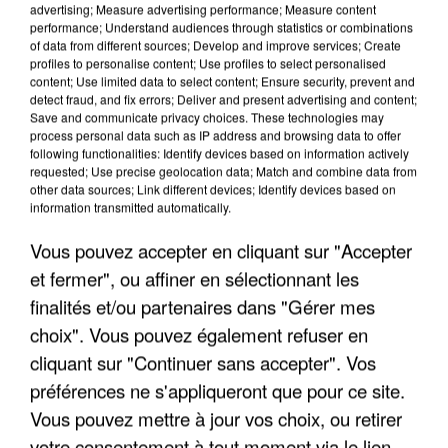
advertising; Measure advertising performance; Measure content
performance; Understand audiences through statistics or combinations
of data from different sources; Develop and improve services; Create
profiles to personalise content; Use profiles to select personalised
content; Use limited data to select content; Ensure security, prevent and
detect fraud, and fix errors; Deliver and present advertising and content;
Save and communicate privacy choices. These technologies may
LES DONNÉES DE 300 000 CLIENTS DÉROBÉES À
process personal data such as IP address and browsing data to offer
following functionalities: Identify devices based on information actively
INTERMARCHÉ APRÈS UNE...
requested; Use precise geolocation data; Match and combine data from
other data sources; Link different devices; Identify devices based on
information transmitted automatically.
Vous pouvez accepter en cliquant sur "Accepter
et fermer", ou affiner en sélectionnant les
finalités et/ou partenaires dans "Gérer mes
choix". Vous pouvez également refuser en
cliquant sur "Continuer sans accepter". Vos
préférences ne s'appliqueront que pour ce site.
Vous pouvez mettre à jour vos choix, ou retirer
votre consentement à tout moment via le lien