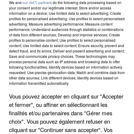
We and
our (447) partners
do the following data processing based on
your consent and/or our legitimate interest: Store and/or access
information on a device; Use limited data to select advertising; Create
profiles for personalised advertising; Use profiles to select personalised
advertising; Measure advertising performance; Measure content
performance; Understand audiences through statistics or combinations
of data from different sources; Develop and improve services; Create
profiles to personalise content; Use profiles to select personalised
content; Use limited data to select content; Ensure security, prevent and
detect fraud, and fix errors; Deliver and present advertising and content;
Save and communicate privacy choices. These technologies may
process personal data such as IP address and browsing data to offer
following functionalities: Identify devices based on information actively
requested; Use precise geolocation data; Match and combine data from
other data sources; Link different devices; Identify devices based on
information transmitted automatically.
APRÈS TOUTES CES CANICULES, LES REFUGES
Vous pouvez accepter en cliquant sur "Accepter
DE FAUNE SAUVAGE SONT...
et fermer", ou affiner en sélectionnant les
finalités et/ou partenaires dans "Gérer mes
choix". Vous pouvez également refuser en
cliquant sur "Continuer sans accepter". Vos