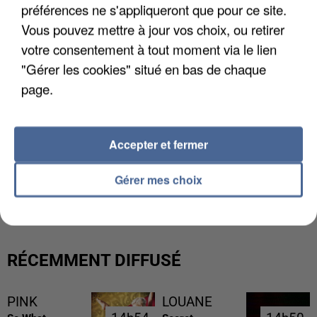
préférences ne s'appliqueront que pour ce site.
Vous pouvez mettre à jour vos choix, ou retirer
votre consentement à tout moment via le lien
"Gérer les cookies" situé en bas de chaque
page.
Accepter et fermer
L’UN DES FONDATEURS SUPPOSÉS DE LA DZ
Gérer mes choix
MAFIA INTERPELLÉ EN ALGÉRIE
RÉCEMMENT DIFFUSÉ
PINK
LOUANE