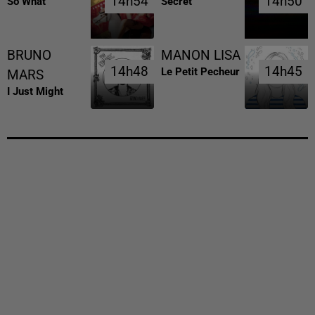
14h54
14h54
14h50
14h50
So What
Secret
BRUNO
MANON LISA
14h48
14h48
14h45
14h45
Le Petit Pecheur
MARS
I Just Might