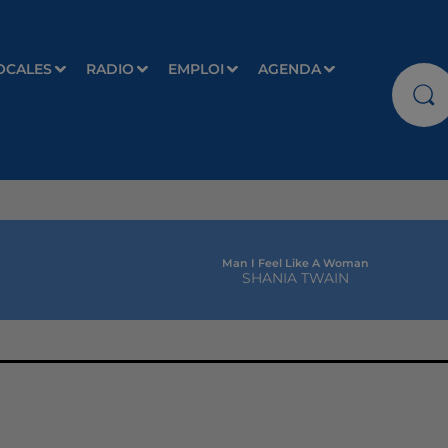
OCALES
RADIO
EMPLOI
AGENDA
Man I Feel Like A Woman
SHANIA TWAIN