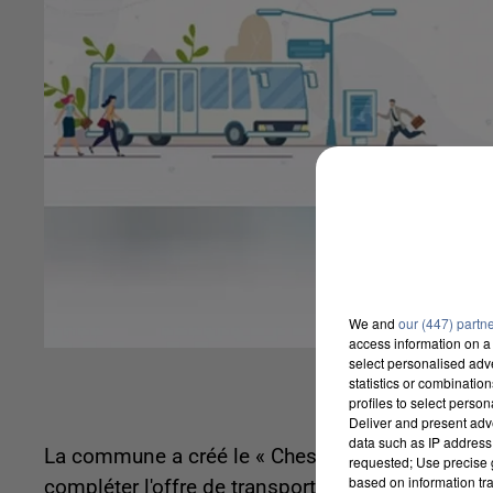
We and
our (447) partn
access information on a 
select personalised ad
statistics or combinatio
profiles to select person
Deliver and present adv
data such as IP address 
La commune a créé le « Chessylien », une navette
requested; Use precise g
based on information tra
compléter l'offre de transports existante et répo