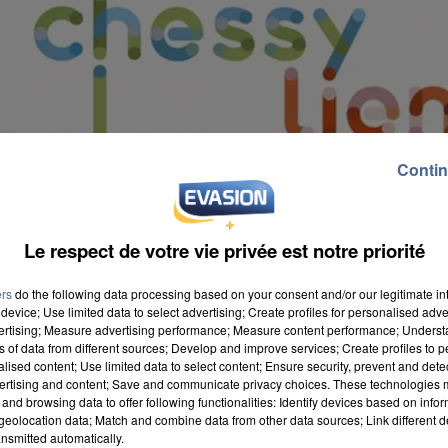
Contin
Le respect de votre vie privée est notre priorité
ers
do the following data processing based on your consent and/or our legitimate int
device; Use limited data to select advertising; Create profiles for personalised adver
vertising; Measure advertising performance; Measure content performance; Unders
ns of data from different sources; Develop and improve services; Create profiles to 
alised content; Use limited data to select content; Ensure security, prevent and detect
ertising and content; Save and communicate privacy choices. These technologies
and browsing data to offer following functionalities: Identify devices based on infor
 de 9 places entièrement gratuite. L'objectif est de
eolocation data; Match and combine data from other data sources; Link different de
nsmitted automatically.
ndre aux besoins des habitants. La navette reliera à