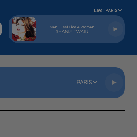
Live :
PARIS
Man I Feel Like A Woman
SHANIA TWAIN
PARIS