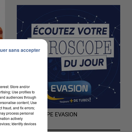
uer sans accepter
erest: Store and/or
tising; Use profiles to
tand audiences through
personalise content; Use
 fraud, and fix errors;
 may process personal
L'HOROSCOPE EVASION
mation actively
vices; Identify devices