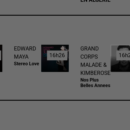
EDWARD
GRAND
16h26
16h26
16h
16h
MAYA
CORPS
Stereo Love
MALADE &
KIMBEROSE
Nos Plus
Belles Annees