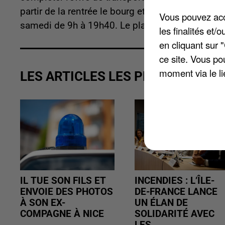
partir de la rentrée le bourg et le centre urbain. 
Vous pouvez acce
samedi de 9h à 19h40. Le plan du parcours et la 
les finalités et
en cliquant sur 
ce site. Vous po
moment via le li
LES ARTICLES LES PLUS VUS
IL TUE SON FILS ET
INCENDIES : L’ÎLE-
ENVOIE DES PHOTOS
DE-FRANCE LANCE
À SON EX-
UN ÉLAN DE
COMPAGNE À NICE
SOLIDARITÉ AVEC
LES...