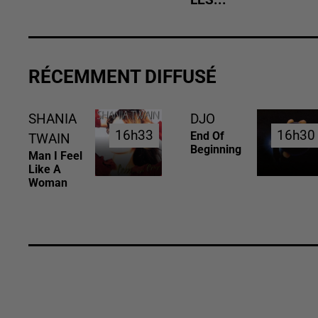
RÉCEMMENT DIFFUSÉ
SHANIA
DJO
16h33
16h33
16h30
16h30
End Of
TWAIN
Beginning
Man I Feel
Like A
Woman