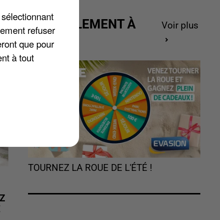
 sélectionnant
ACTUELLEMENT À
.
Voir plus
lement refuser
GAGNER
eront que pour
nt à tout
TOURNEZ LA ROUE DE L'ÉTÉ !
Z
É