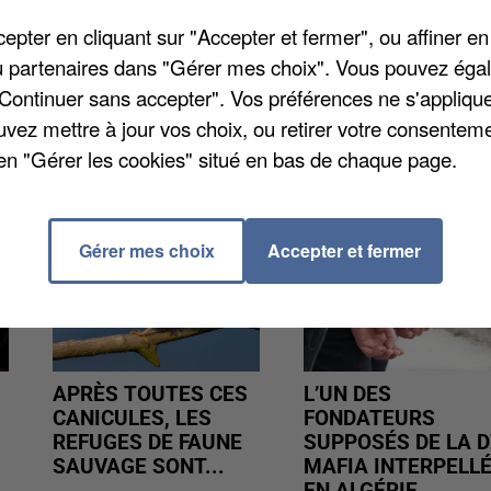
Ce sera les lundi et mercredi de 9h à 17h15, et le
pter en cliquant sur "Accepter et fermer", ou affiner en
grille horaire seront mis en ligne très prochainement
/ou partenaires dans "Gérer mes choix". Vous pouvez éga
"Continuer sans accepter". Vos préférences ne s'appliqu
uvez mettre à jour vos choix, ou retirer votre consenteme
en "Gérer les cookies" situé en bas de chaque page.
Gérer mes choix
Accepter et fermer
APRÈS TOUTES CES
L’UN DES
CANICULES, LES
FONDATEURS
REFUGES DE FAUNE
SUPPOSÉS DE LA D
SAUVAGE SONT...
MAFIA INTERPELL
EN ALGÉRIE