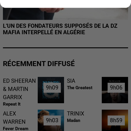
L’UN DES FONDATEURS SUPPOSÉS DE LA DZ
MAFIA INTERPELLÉ EN ALGÉRIE
RÉCEMMENT DIFFUSÉ
ED SHEERAN
SIA
9h09
9h09
9h06
9h06
The Greatest
& MARTIN
GARRIX
Repeat It
ALEX
TRINIX
9h03
9h03
8h59
8h59
Madan
WARREN
Fever Dream