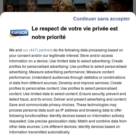
Continuer sans accepter
Le respect de votre vie privée est
notre priorité
We and
our (447) partners
do the following data processing based on
your consent and/or our legitimate interest: Store and/or access
information on a device; Use limited data to select advertising; Create
INCENDIES : L’ÎLE-DE-FRANCE LANCE UN ÉLAN
profiles for personalised advertising; Use profiles to select personalised
DE SOLIDARITÉ AVEC LES...
advertising; Measure advertising performance; Measure content
performance; Understand audiences through statistics or combinations
of data from different sources; Develop and improve services; Create
profiles to personalise content; Use profiles to select personalised
content; Use limited data to select content; Ensure security, prevent and
detect fraud, and fix errors; Deliver and present advertising and content;
Save and communicate privacy choices. These technologies may
process personal data such as IP address and browsing data to offer
following functionalities: Identify devices based on information actively
requested; Use precise geolocation data; Match and combine data from
other data sources; Link different devices; Identify devices based on
information transmitted automatically.