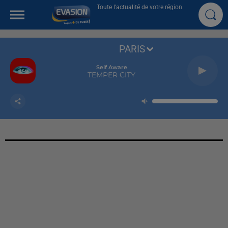
Toute l'actualité de votre région
PARIS
Self Aware
TEMPER CITY