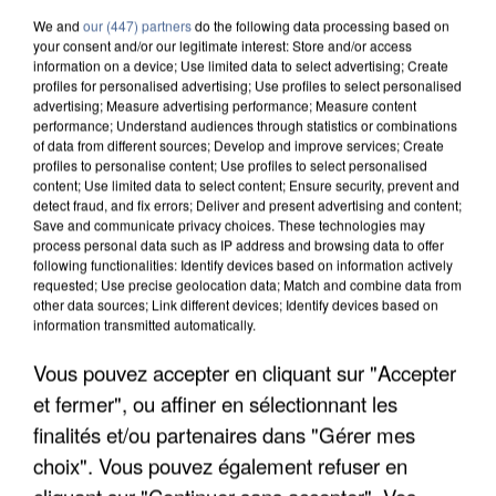
We and
our (447) partners
do the following data processing based on
your consent and/or our legitimate interest: Store and/or access
information on a device; Use limited data to select advertising; Create
profiles for personalised advertising; Use profiles to select personalised
advertising; Measure advertising performance; Measure content
performance; Understand audiences through statistics or combinations
of data from different sources; Develop and improve services; Create
profiles to personalise content; Use profiles to select personalised
content; Use limited data to select content; Ensure security, prevent and
detect fraud, and fix errors; Deliver and present advertising and content;
Save and communicate privacy choices. These technologies may
process personal data such as IP address and browsing data to offer
following functionalities: Identify devices based on information actively
requested; Use precise geolocation data; Match and combine data from
other data sources; Link different devices; Identify devices based on
information transmitted automatically.
L’UN DES FONDATEURS SUPPOSÉS DE LA DZ
Vous pouvez accepter en cliquant sur "Accepter
MAFIA INTERPELLÉ EN ALGÉRIE
et fermer", ou affiner en sélectionnant les
finalités et/ou partenaires dans "Gérer mes
choix". Vous pouvez également refuser en
cliquant sur "Continuer sans accepter". Vos