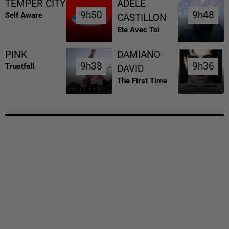
TEMPER CITY
ADELE
9h50
9h50
9h48
9h48
Self Aware
CASTILLON
Ete Avec Toi
PINK
DAMIANO
9h38
9h38
9h36
9h36
Trustfall
DAVID
The First Time