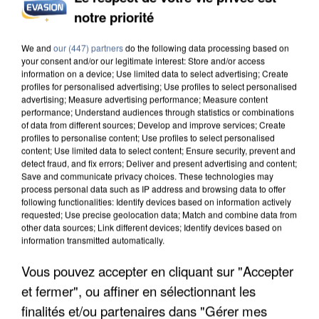
notre priorité
INCENDIES : L’ÎLE-DE-FRANCE LANCE UN ÉLAN
DE SOLIDARITÉ AVEC LES...
We and
our (447) partners
do the following data processing based on
your consent and/or our legitimate interest: Store and/or access
information on a device; Use limited data to select advertising; Create
profiles for personalised advertising; Use profiles to select personalised
advertising; Measure advertising performance; Measure content
performance; Understand audiences through statistics or combinations
of data from different sources; Develop and improve services; Create
profiles to personalise content; Use profiles to select personalised
content; Use limited data to select content; Ensure security, prevent and
detect fraud, and fix errors; Deliver and present advertising and content;
Save and communicate privacy choices. These technologies may
process personal data such as IP address and browsing data to offer
following functionalities: Identify devices based on information actively
requested; Use precise geolocation data; Match and combine data from
other data sources; Link different devices; Identify devices based on
information transmitted automatically.
Vous pouvez accepter en cliquant sur "Accepter
et fermer", ou affiner en sélectionnant les
APRÈS TOUTES CES CANICULES, LES REFUGES
finalités et/ou partenaires dans "Gérer mes
DE FAUNE SAUVAGE SONT...