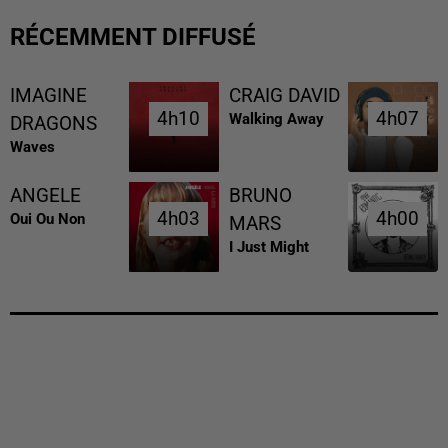
RÉCEMMENT DIFFUSÉ
IMAGINE
CRAIG DAVID
4h10
4h10
4h07
4h07
Walking Away
DRAGONS
Waves
ANGELE
BRUNO
4h03
4h03
4h00
4h00
Oui Ou Non
MARS
I Just Might