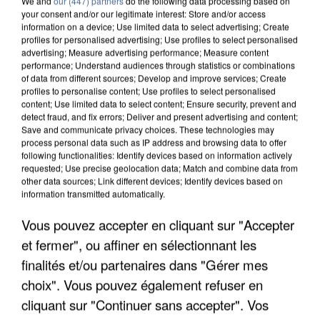
We and
our (447) partners
do the following data processing based on
your consent and/or our legitimate interest: Store and/or access
information on a device; Use limited data to select advertising; Create
profiles for personalised advertising; Use profiles to select personalised
advertising; Measure advertising performance; Measure content
performance; Understand audiences through statistics or combinations
of data from different sources; Develop and improve services; Create
profiles to personalise content; Use profiles to select personalised
content; Use limited data to select content; Ensure security, prevent and
detect fraud, and fix errors; Deliver and present advertising and content;
Save and communicate privacy choices. These technologies may
process personal data such as IP address and browsing data to offer
following functionalities: Identify devices based on information actively
requested; Use precise geolocation data; Match and combine data from
other data sources; Link different devices; Identify devices based on
information transmitted automatically.
UN SECOND CADRE DE LA DZ MAFIA
INTERPELLÉ EN ALGÉRIE
Vous pouvez accepter en cliquant sur "Accepter
et fermer", ou affiner en sélectionnant les
finalités et/ou partenaires dans "Gérer mes
choix". Vous pouvez également refuser en
cliquant sur "Continuer sans accepter". Vos