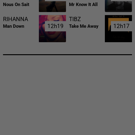
Nous On Sait
Mr Know It All
RIHANNA
TIBZ
12h19
12h19
12h17
12h17
Man Down
Take Me Away