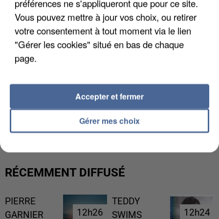
préférences ne s'appliqueront que pour ce site.
Vous pouvez mettre à jour vos choix, ou retirer
votre consentement à tout moment via le lien
"Gérer les cookies" situé en bas de chaque
page.
Accepter et fermer
UNE TOURISTE DE L’OISE EMPORTÉE PAR UNE
COULÉE DE BOUE EN HAUTE-SAVOIE
Gérer mes choix
RÉCEMMENT DIFFUSÉ
PIERRE
TEDDY
12h26
12h26
12h24
12h24
GARNIER
SWIMS