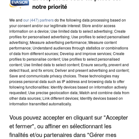
notre priorité
INCENDIES : L’ÎLE-DE-FRANCE LANCE UN ÉLAN
DE SOLIDARITÉ AVEC LES...
We and
our (447) partners
do the following data processing based on
your consent and/or our legitimate interest: Store and/or access
information on a device; Use limited data to select advertising; Create
profiles for personalised advertising; Use profiles to select personalised
advertising; Measure advertising performance; Measure content
performance; Understand audiences through statistics or combinations
of data from different sources; Develop and improve services; Create
profiles to personalise content; Use profiles to select personalised
content; Use limited data to select content; Ensure security, prevent and
detect fraud, and fix errors; Deliver and present advertising and content;
Save and communicate privacy choices. These technologies may
process personal data such as IP address and browsing data to offer
following functionalities: Identify devices based on information actively
requested; Use precise geolocation data; Match and combine data from
other data sources; Link different devices; Identify devices based on
information transmitted automatically.
Vous pouvez accepter en cliquant sur "Accepter
et fermer", ou affiner en sélectionnant les
APRÈS TOUTES CES CANICULES, LES REFUGES
finalités et/ou partenaires dans "Gérer mes
DE FAUNE SAUVAGE SONT...