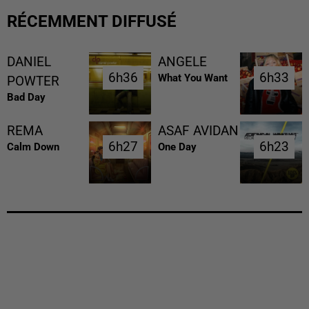
RÉCEMMENT DIFFUSÉ
DANIEL
ANGELE
6h36
6h36
6h33
6h33
What You Want
POWTER
Bad Day
REMA
ASAF AVIDAN
6h27
6h27
6h23
6h23
Calm Down
One Day