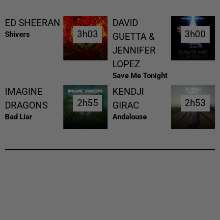
ED SHEERAN
DAVID
3h03
3h03
3h00
3h00
Shivers
GUETTA &
JENNIFER
LOPEZ
Save Me Tonight
IMAGINE
KENDJI
2h55
2h55
2h53
2h53
DRAGONS
GIRAC
Bad Liar
Andalouse