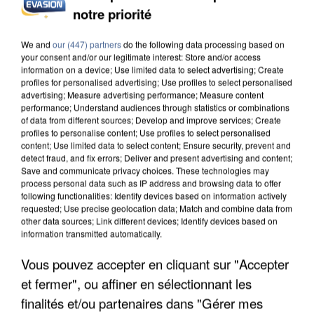
MAFIA INTERPELLÉ EN ALGÉRIE
notre priorité
We and
our (447) partners
do the following data processing based on
your consent and/or our legitimate interest: Store and/or access
information on a device; Use limited data to select advertising; Create
profiles for personalised advertising; Use profiles to select personalised
advertising; Measure advertising performance; Measure content
performance; Understand audiences through statistics or combinations
of data from different sources; Develop and improve services; Create
profiles to personalise content; Use profiles to select personalised
content; Use limited data to select content; Ensure security, prevent and
detect fraud, and fix errors; Deliver and present advertising and content;
Save and communicate privacy choices. These technologies may
process personal data such as IP address and browsing data to offer
following functionalities: Identify devices based on information actively
requested; Use precise geolocation data; Match and combine data from
other data sources; Link different devices; Identify devices based on
information transmitted automatically.
UN SECOND CADRE DE LA DZ MAFIA
Vous pouvez accepter en cliquant sur "Accepter
INTERPELLÉ EN ALGÉRIE
et fermer", ou affiner en sélectionnant les
finalités et/ou partenaires dans "Gérer mes