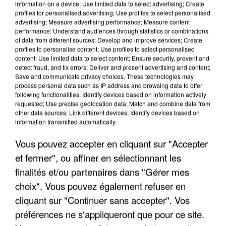
information on a device; Use limited data to select advertising; Create
profiles for personalised advertising; Use profiles to select personalised
advertising; Measure advertising performance; Measure content
performance; Understand audiences through statistics or combinations
of data from different sources; Develop and improve services; Create
profiles to personalise content; Use profiles to select personalised
content; Use limited data to select content; Ensure security, prevent and
detect fraud, and fix errors; Deliver and present advertising and content;
Save and communicate privacy choices. These technologies may
process personal data such as IP address and browsing data to offer
following functionalities: Identify devices based on information actively
requested; Use precise geolocation data; Match and combine data from
other data sources; Link different devices; Identify devices based on
APRÈS TOUTES CES CANICULES, LES REFUGES
information transmitted automatically.
DE FAUNE SAUVAGE SONT...
Vous pouvez accepter en cliquant sur "Accepter
et fermer", ou affiner en sélectionnant les
finalités et/ou partenaires dans "Gérer mes
choix". Vous pouvez également refuser en
cliquant sur "Continuer sans accepter". Vos
préférences ne s'appliqueront que pour ce site.