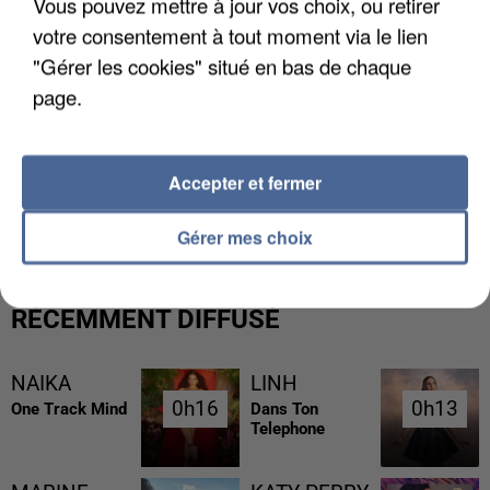
Vous pouvez mettre à jour vos choix, ou retirer
votre consentement à tout moment via le lien
"Gérer les cookies" situé en bas de chaque
page.
L’UN DES FONDATEURS SUPPOSÉS DE LA DZ
Accepter et fermer
MAFIA INTERPELLÉ EN ALGÉRIE
Gérer mes choix
RÉCEMMENT DIFFUSÉ
NAIKA
LINH
0h16
0h16
0h13
0h13
One Track Mind
Dans Ton
Telephone