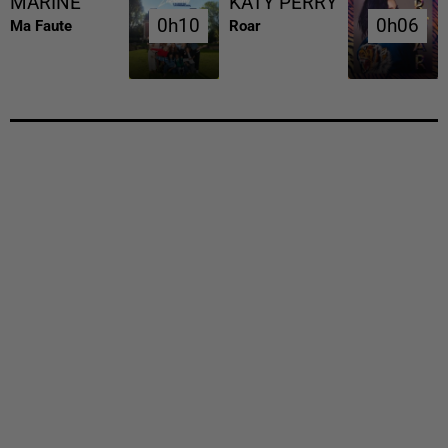
MARINE
KATY PERRY
0h10
0h10
0h06
0h06
Ma Faute
Roar