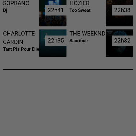
SOPRANO
HOZIER
22h41
22h41
22h38
22h38
Dj
Too Sweet
CHARLOTTE
THE WEEKND
22h35
22h35
22h32
22h32
Sacrifice
CARDIN
Tant Pis Pour Elle