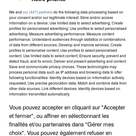
We and
our (447) partners
do the following data processing based on
your consent and/or our legitimate interest: Store and/or access
information on a device; Use limited data to select advertising; Create
profiles for personalised advertising; Use profiles to select personalised
advertising; Measure advertising performance; Measure content
performance; Understand audiences through statistics or combinations
of data from different sources; Develop and improve services; Create
profiles to personalise content; Use profiles to select personalised
content; Use limited data to select content; Ensure security, prevent and
detect fraud, and fix errors; Deliver and present advertising and content;
Save and communicate privacy choices. These technologies may
process personal data such as IP address and browsing data to offer
following functionalities: Identify devices based on information actively
requested; Use precise geolocation data; Match and combine data from
other data sources; Link different devices; Identify devices based on
information transmitted automatically.
APRÈS TOUTES CES CANICULES, LES REFUGES
DE FAUNE SAUVAGE SONT...
Vous pouvez accepter en cliquant sur "Accepter
et fermer", ou affiner en sélectionnant les
finalités et/ou partenaires dans "Gérer mes
choix". Vous pouvez également refuser en